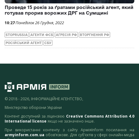
Проведе 15 років за ґратами російський агент, який
готував прорив ворожих ДРГ на Сумщині
10:27
Понеділок 26 Грудня, 2022
STOPRUSSIA
АГЕНТИ ФСБ
АГРЕСІЯ РФ
ВТОРГНЕННЯ РФ
РОСІЙСЬКИЙ АГЕНТ
СБУ
© 2018 - 2026, ІНФОРМАЦІЙНЕ АГЕНТСТВО,
Міністерство оборони України
Контент доступний за ліцензією
Creative Commons Attribution 4.0
International license
якщо не зазначено інше.
При використанні контенту з сайту АрміяInform посилання на
armyinform.com.ua
обов’язкове. Для суб’єктів у сфері онлайн-медіа