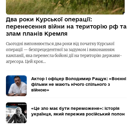
Два роки Курської операції:
перенесення війни на територію рф та
злам планів Кремля
Сьогодні виповнюється два роки від початку Курської
операції — безпрецедентної за задумом і виконанням
кампанії, яка перенесла бойові дії на територію держави-
агресора. Цей крок…
Актор і офіцер Володимир Ращук: «Воєнні
фільми не мають нічого спільного з
війною»
«Це зло має бути переможене»: історія
українця, який пережив російський полон