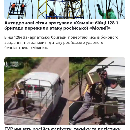
Антидронові сітки врятували «Хамві»: бійці 128-ї
бригади пережили атаку російської «Молнії»
Бійці 128-ї Закарпатської бригади, повертаючись із бойового
завдання, потрапили під атаку російського ударного
безпілотника «Молнія».
ГУР нищать російську піхоту, техніку та логістику