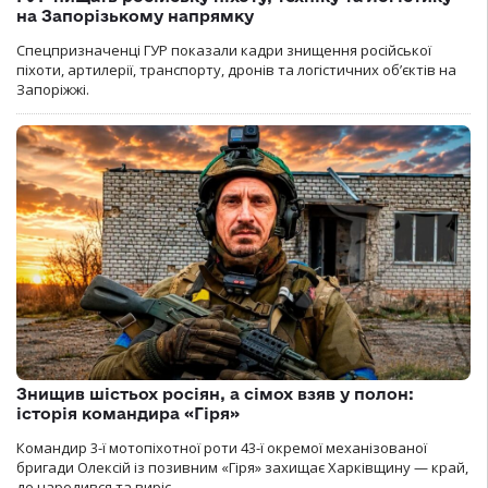
на Запорізькому напрямку
Спецпризначенці ГУР показали кадри знищення російської
піхоти, артилерії, транспорту, дронів та логістичних об’єктів на
Запоріжжі.
Знищив шістьох росіян, а сімох взяв у полон:
історія командира «Гіря»
Командир 3-ї мотопіхотної роти 43-ї окремої механізованої
бригади Олексій із позивним «Гіря» захищає Харківщину — край,
де народився та виріс.