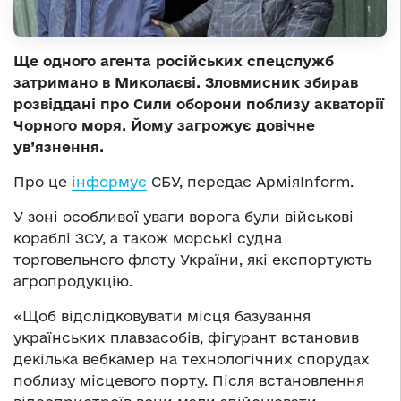
Ще одного агента російських спецслужб
затримано в Миколаєві. Зловмисник збирав
розвіддані про Сили оборони поблизу акваторії
Чорного моря. Йому загрожує довічне
ув’язнення.
Про це
інформує
СБУ, передає АрміяInform.
У зоні особливої уваги ворога були військові
кораблі ЗСУ, а також морські судна
торговельного флоту України, які експортують
агропродукцію.
«Щоб відслідковувати місця базування
українських плавзасобів, фігурант встановив
декілька вебкамер на технологічних спорудах
поблизу місцевого порту. Після встановлення