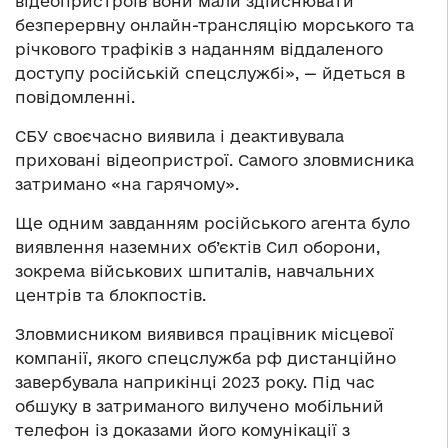
відеопристроїв вони мали здійснювати
безперервну онлайн-трансляцію морського та
річкового трафіків з наданням віддаленого
доступу російській спецслужбі», — йдеться в
повідомленні.
СБУ своєчасно виявила і деактивувала
приховані відеопристрої. Самого зловмисника
затримано «на гарячому».
Ще одним завданням російського агента було
виявлення наземних об’єктів Сил оборони,
зокрема військових шпиталів, навчальних
центрів та блокпостів.
Зловмисником виявився працівник місцевої
компанії, якого спецслужба рф дистанційно
завербувала наприкінці 2023 року. Під час
обшуку в затриманого вилучено мобільний
телефон із доказами його комунікації з