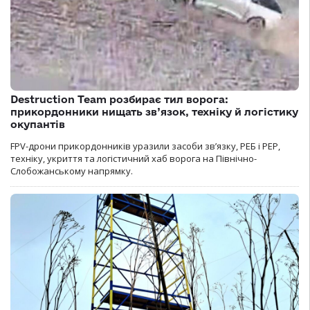
Destruction Team розбирає тил ворога:
прикордонники нищать зв’язок, техніку й логістику
окупантів
FPV-дрони прикордонників уразили засоби зв’язку, РЕБ і РЕР,
техніку, укриття та логістичний хаб ворога на Північно-
Слобожанському напрямку.