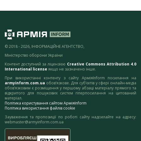
© 2018 - 2026, ІНФОРМАЦІЙНЕ АГЕНТСТВО,
Міністерство оборони України
Контент доступний за ліцензією
Creative Commons Attribution 4.0
International license
якщо не зазначено інше.
При використанні контенту з сайту АрміяInform посилання на
armyinform.com.ua
обов’язкове. Для суб’єктів у сфері онлайн-медіа
обов’язковим є розміщення у першому абзаці матеріалу прямого та
відкритого для пошукових систем гіперпосилання на цитований
матеріал.
Політика користування сайтом АрміяInform
Політика використання файлів cookie
Зауваження та пропозиції по роботі сайту надсилайте на адресу:
webmaster@armyinform.com.ua