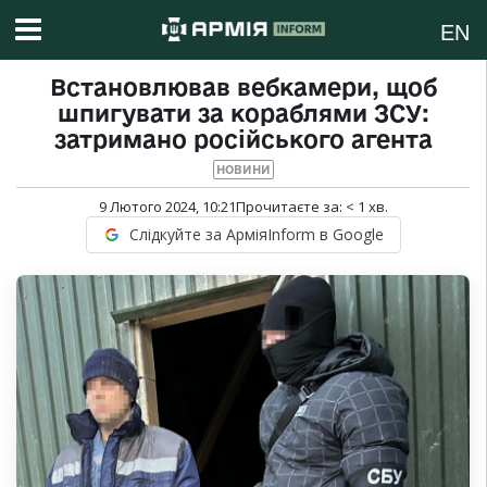
EN
Встановлював вебкамери, щоб
шпигувати за кораблями ЗСУ:
затримано російського агента
НОВИНИ
9 Лютого 2024, 10:21
Прочитаєте за:
< 1
хв.
Слідкуйте за АрміяInform в Google