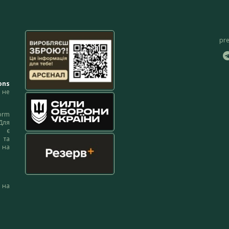
pr
ons
не
orm
Для
м є
 та
 на
 на