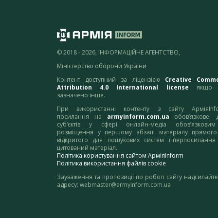
© 2018 - 2026, ІНФОРМАЦІЙНЕ АГЕНТСТВО,
Міністерство оборони України
Контент доступний за ліцензією
Creative Comm
Attribution 4.0 International license
якщо 
зазначено інше.
При використанні контенту з сайту АрміяInf
посилання на
armyinform.com.ua
обов’язкове. 
суб’єктів у сфері онлайн-медіа обов’язкови
розміщення у першому абзаці матеріалу прямого
відкритого для пошукових систем гіперпосилання
цитований матеріал.
Політика користування сайтом АрміяInform
Політика використання файлів cookie
Зауваження та пропозиції по роботі сайту надсилайте
адресу:
webmaster@armyinform.com.ua