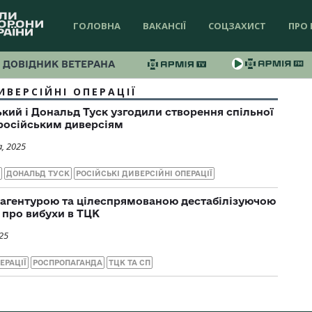
ГОЛОВНА
ВАКАНСІЇ
СОЦЗАХИСТ
ПРО 
ДОВІДНИК ВЕТЕРАНА
ИВЕРСІЙНІ ОПЕРАЦІЇ
ий і Дональд Туск узгодили створення спільної
 російським диверсіям
, 2025
ДОНАЛЬД ТУСК
РОСІЙСЬКІ ДИВЕРСІЙНІ ОПЕРАЦІЇ
сагентурою та цілеспрямованою дестабілізуючою
 про вибухи в ТЦК
25
ЕРАЦІЇ
РОСПРОПАГАНДА
ТЦК ТА СП