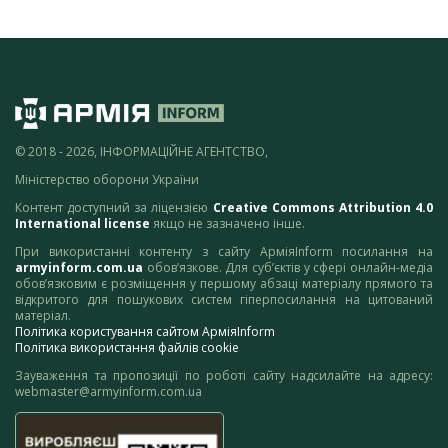
© 2018 - 2026, ІНФОРМАЦІЙНЕ АГЕНТСТВО,
Міністерство оборони України
Контент доступний за ліцензією
Creative Commons Attribution 4.0
International license
якщо не зазначено інше.
При використанні контенту з сайту АрміяInform посилання на
armyinform.com.ua
обов’язкове. Для суб’єктів у сфері онлайн-медіа
обов’язковим є розміщення у першому абзаці матеріалу прямого та
відкритого для пошукових систем гіперпосилання на цитований
матеріал.
Політика користування сайтом АрміяInform
Політика використання файлів cookie
Зауваження та пропозиції по роботі сайту надсилайте на адресу:
webmaster@armyinform.com.ua