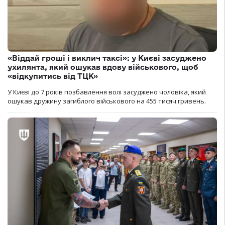
«Віддай гроші і виклич таксі»: у Києві засуджено
ухилянта, який ошукав вдову військового, щоб
«відкупитись від ТЦК»
У Києві до 7 років позбавлення волі засуджено чоловіка, який
ошукав дружину загиблого військового на 455 тисяч гривень.