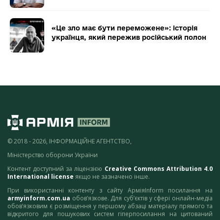
«Це зло має бути переможене»: історія
українця, який пережив російський полон
© 2018 - 2026, ІНФОРМАЦІЙНЕ АГЕНТСТВО,
Міністерство оборони України
Контент доступний за ліцензією
Creative Commons Attribution 4.0
International license
якщо не зазначено інше.
При використанні контенту з сайту АрміяInform посилання на
armyinform.com.ua
обов’язкове. Для суб’єктів у сфері онлайн-медіа
обов’язковим є розміщення у першому абзаці матеріалу прямого та
відкритого для пошукових систем гіперпосилання на цитований