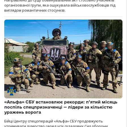
організованої групи, яка ошукувала військовослужбовців під
виглядом романтичних стосунків.
«Альфа» СБУ встановлює рекорди: п’ятий місяць
поспіль спецпризначенці — лідери за кількістю
уражень ворога
Бійці Центру спецоперацій «Альфа» СБУ продовжують
утримувати лідерство серед усіх складових Сил оборони