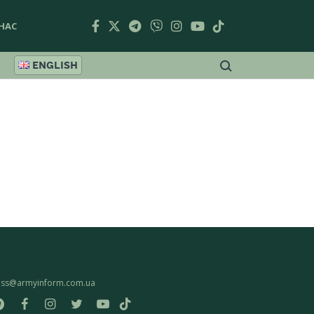
НАС
ENGLISH
ess@armyinform.com.ua