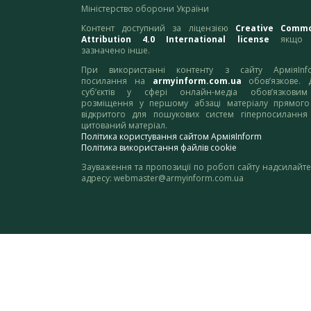
Міністерство оборони України
Контент доступний за ліцензією
Creative Comm
Attribution 4.0 International license
якщо 
зазначено інше.
При використанні контенту з сайту АрміяInf
посилання на
armyinform.com.ua
обов’язкове. 
суб’єктів у сфері онлайн-медіа обов’язкови
розміщення у першому абзаці матеріалу прямого
відкритого для пошукових систем гіперпосилання
цитований матеріал.
Політика користування сайтом АрміяInform
Політика використання файлів cookie
Зауваження та пропозиції по роботі сайту надсилайте
адресу:
webmaster@armyinform.com.ua