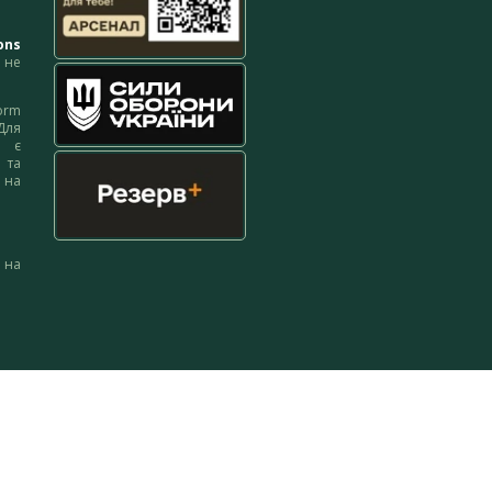
ons
не
orm
Для
м є
 та
 на
 на