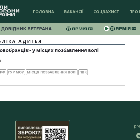
ГОЛОВНА
ВАКАНСІЇ
СОЦЗАХИСТ
ПРО 
ДОВІДНИК ВЕТЕРАНА
БЛІКА АДИГЕЯ
овобранців» у місцях позбавлення волі
2
 РФ
ГУР МОУ
МІСЦЯ ПОЗБАВЛЕННЯ ВОЛІ
ПВК
pr