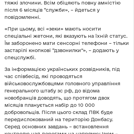
тяжкі злочини. Всім обіцяють повну амністію
після 6 місяців “служби», – йдеться у
повідомленні.
«При цьому, всі «зеки» мають носити
спеціальні жетони, які вказують на їхній статус.
Їм заборонено мати сенсорні телефони – тільки
застарілі кнопкові “дзвонилки”», – додають у
спецслужбі.
За інформацією українських розвідників, під
час співбесід, які проводяться
військовослужбовцями головного управління
генерального штабу зс рф, до відома
новобранців доводять, що протягом двох
місяців планується набір до 10 000
добровольців. Після цього склад ПВК буде
передислокований на територію Донбасу.
Серед основних завдань – встановлення
контролю над дорогами на напрямку Ізюм –