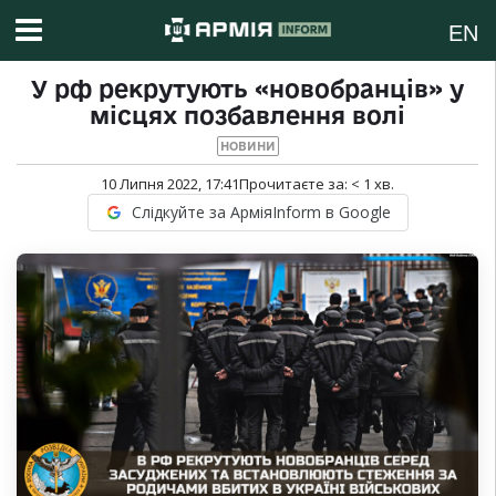
EN
У рф рекрутують «новобранців» у
місцях позбавлення волі
НОВИНИ
10 Липня 2022, 17:41
Прочитаєте за:
< 1
хв.
Слідкуйте за АрміяInform в Google