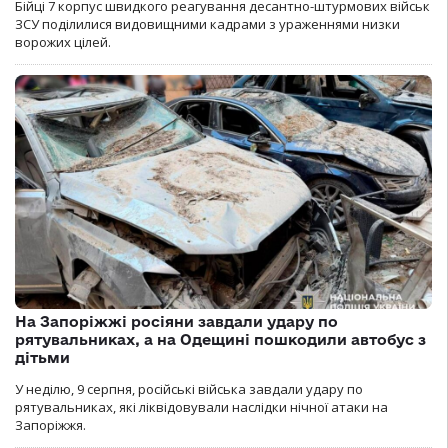
Бійці 7 корпус швидкого реагування десантно-штурмових військ
ЗСУ поділилися видовищними кадрами з ураженнями низки
ворожих цілей.
На Запоріжжі росіяни завдали удару по
рятувальниках, а на Одещині пошкодили автобус з
дітьми
У неділю, 9 серпня, російські війська завдали удару по
рятувальниках, які ліквідовували наслідки нічної атаки на
Запоріжжя.