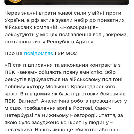
Через значні втрати живої сили у війні проти
України, в рф активізували набір до приватних
військових компаній. «Новобранців»
рекрутують у місцях позбавлення волі, зокрема,
розташованих у Республіці Адигея.
Про це
повідомляє
ГУР МОУ.
«Після підписання та виконання контрактів з
ПВК «зекам» обіцяють повну амністію. Збір
рекрутів відбувається на військовому полігоні
поблизу хутору Молькіно Краснодарського
краю. Він відомий як база підготовки бойовиків
ПВК “Вагнер”. Аналогічна робота проводиться у
місцях позбавлення волі в Ростові, Санкт-
Петербурзі та Нижньому Новгороді. Стаття, за
якою було засуджено конкретну людину –
неважлива. Навіть якщо це вбивство або інші