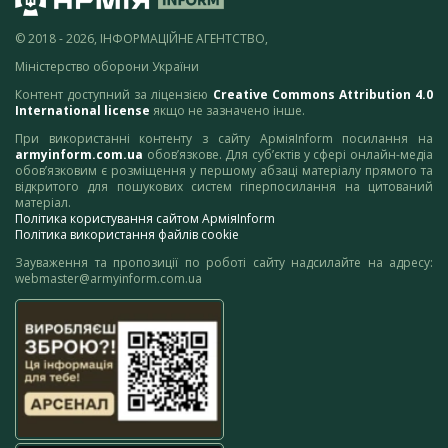
© 2018 - 2026, ІНФОРМАЦІЙНЕ АГЕНТСТВО,
Міністерство оборони України
Контент доступний за ліцензією
Creative Commons Attribution 4.0
International license
якщо не зазначено інше.
При використанні контенту з сайту АрміяInform посилання на
armyinform.com.ua
обов’язкове. Для суб’єктів у сфері онлайн-медіа
обов’язковим є розміщення у першому абзаці матеріалу прямого та
відкритого для пошукових систем гіперпосилання на цитований
матеріал.
Політика користування сайтом АрміяInform
Політика використання файлів cookie
Зауваження та пропозиції по роботі сайту надсилайте на адресу:
webmaster@armyinform.com.ua