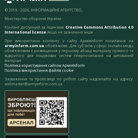
© 2018 - 2026, ІНФОРМАЦІЙНЕ АГЕНТСТВО,
Міністерство оборони України
Контент доступний за ліцензією
Creative Commons Attribution 4.0
International license
якщо не зазначено інше.
При використанні контенту з сайту АрміяInform посилання на
armyinform.com.ua
обов’язкове. Для суб’єктів у сфері онлайн-медіа
обов’язковим є розміщення у першому абзаці матеріалу прямого та
відкритого для пошукових систем гіперпосилання на цитований
матеріал.
Політика користування сайтом АрміяInform
Політика використання файлів cookie
Зауваження та пропозиції по роботі сайту надсилайте на адресу:
webmaster@armyinform.com.ua