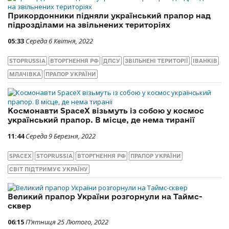
Прикордонники підняли український прапор над
підрозділами на звільнених територіях
05:33
Середа 6 Квітня, 2022
STOPRUSSIA
ВТОРГНЕННЯ РФ
ДПСУ
ЗВІЛЬНЕНІ ТЕРИТОРІЇ
ІВАНКІВ
МЛАЧІВКА
ПРАПОР УКРАЇНИ
Космонавти SpaceX візьмуть із собою у космос
український прапор. В місце, де нема тиранії
11:44
Середа 9 Березня, 2022
SPACEX
STOPRUSSIA
ВТОРГНЕННЯ РФ
ПРАПОР УКРАЇНИ
СВІТ ПІДТРИМУЄ УКРАЇНУ
Великий прапор України розгорнули на Таймс-
сквер
06:15
П’ятниця 25 Лютого, 2022