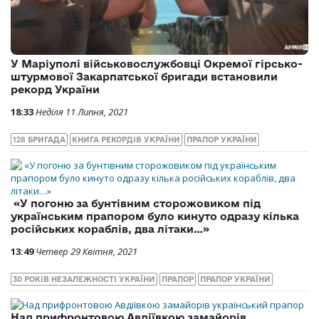
У Маріуполі військовослужбовці Окремої гірсько-
штурмової Закарпатської бригади встановили
рекорд України
18:33
Неділя 11 Липня, 2021
128 БРИГАДА
КНИГА РЕКОРДІВ УКРАЇНИ
ПРАПОР УКРАЇНИ
«У погоню за бунтівним сторожовиком під
українським прапором було кинуто одразу кілька
російських кораблів, два літаки…»
13:49
Четвер 29 Квітня, 2021
30 РОКІВ НЕЗАЛЕЖНОСТІ УКРАЇНИ
ПРАПОР
ПРАПОР УКРАЇНИ
Над прифронтовою Авдіївкою замайорів