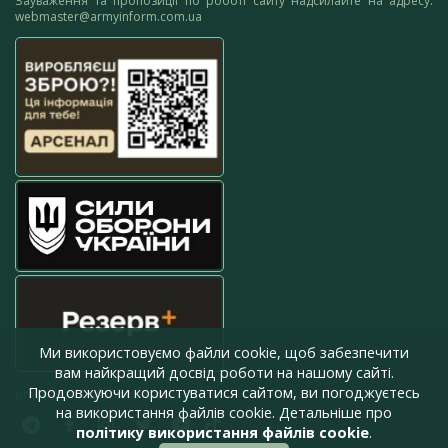
Зауваження та пропозиції по роботі сайту надсилайте на адресу:
webmaster@armyinform.com.ua
Ми використовуємо файли cookie, щоб забезпечити
вам найкращий досвід роботи на нашому сайті.
Продовжуючи користуватися сайтом, ви погоджуєтесь
press@armyinform.com.ua
на використання файлів cookie. Детальніше про
політику використання файлів cookie
.