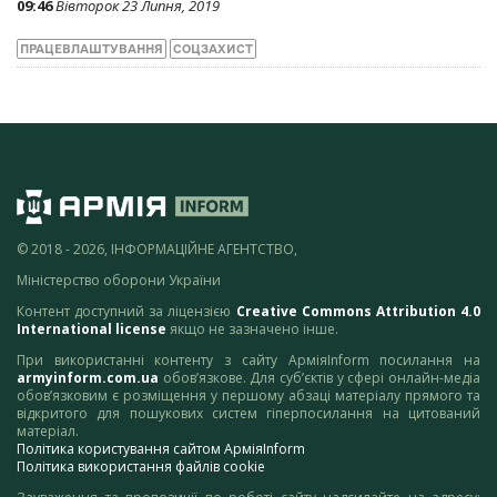
09:46
Вівторок 23 Липня, 2019
ПРАЦЕВЛАШТУВАННЯ
СОЦЗАХИСТ
© 2018 - 2026, ІНФОРМАЦІЙНЕ АГЕНТСТВО,
Міністерство оборони України
Контент доступний за ліцензією
Creative Commons Attribution 4.0
International license
якщо не зазначено інше.
При використанні контенту з сайту АрміяInform посилання на
armyinform.com.ua
обов’язкове. Для суб’єктів у сфері онлайн-медіа
обов’язковим є розміщення у першому абзаці матеріалу прямого та
відкритого для пошукових систем гіперпосилання на цитований
матеріал.
Політика користування сайтом АрміяInform
Політика використання файлів cookie