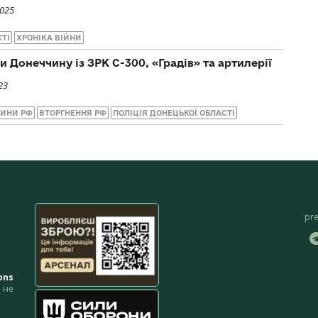
2025
СТІ
ХРОНІКА ВІЙНИ
 Донеччину із ЗРК С-300, «Градів» та артилерії
23
ЧИНИ РФ
ВТОРГНЕННЯ РФ
ПОЛІЦІЯ ДОНЕЦЬКОЇ ОБЛАСТІ
pr
ons
не