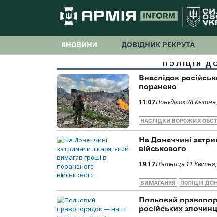
#НОВИНИ
ДОВІДНИК РЕКРУТА
ПОЛІЦІЯ Д
Внаслідок російськ
поранено
11:07
Понеділок 28 Квітня,
НАСЛІДКИ ВОРОЖИХ ОБСТ
На Донеччині затри
військового
19:17
П’ятниця 11 Квітня,
ВИМАГАННЯ
ПОЛІЦІЯ ДОН
Польовий правопор
російських злочинц