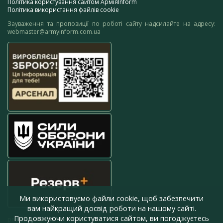
Політика користування сайтом АрміяInform
Політика використання файлів cookie
Зауваження та пропозиції по роботі сайту надсилайте на адресу:
webmaster@armyinform.com.ua
Ми використовуємо файли cookie, щоб забезпечити
вам найкращий досвід роботи на нашому сайті.
Продовжуючи користуватися сайтом, ви погоджуєтесь
press@armyinform.com.ua