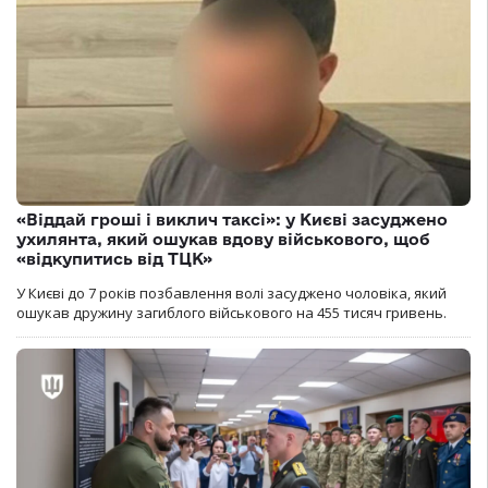
«Віддай гроші і виклич таксі»: у Києві засуджено
ухилянта, який ошукав вдову військового, щоб
«відкупитись від ТЦК»
У Києві до 7 років позбавлення волі засуджено чоловіка, який
ошукав дружину загиблого військового на 455 тисяч гривень.