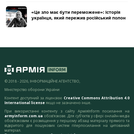
«Це зло має бути переможене»: історія
українця, який пережив російський полон
© 2018 - 2026, ІНФОРМАЦІЙНЕ АГЕНТСТВО,
Міністерство оборони України
Контент доступний за ліцензією
Creative Commons Attribution 4.0
International license
якщо не зазначено інше.
При використанні контенту з сайту АрміяInform посилання на
armyinform.com.ua
обов’язкове. Для суб’єктів у сфері онлайн-медіа
обов’язковим є розміщення у першому абзаці матеріалу прямого та
відкритого для пошукових систем гіперпосилання на цитований
матеріал.