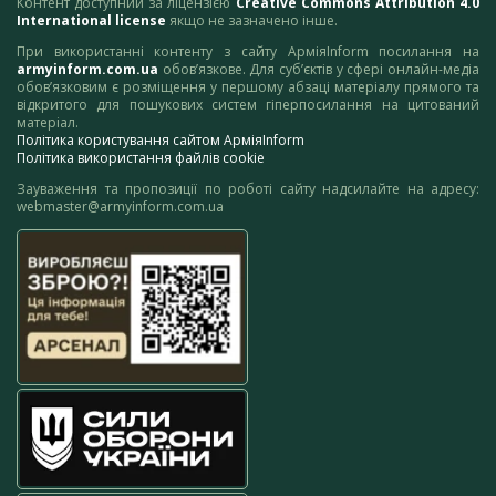
Контент доступний за ліцензією
Creative Commons Attribution 4.0
International license
якщо не зазначено інше.
При використанні контенту з сайту АрміяInform посилання на
armyinform.com.ua
обов’язкове. Для суб’єктів у сфері онлайн-медіа
обов’язковим є розміщення у першому абзаці матеріалу прямого та
відкритого для пошукових систем гіперпосилання на цитований
матеріал.
Політика користування сайтом АрміяInform
Політика використання файлів cookie
Зауваження та пропозиції по роботі сайту надсилайте на адресу:
webmaster@armyinform.com.ua