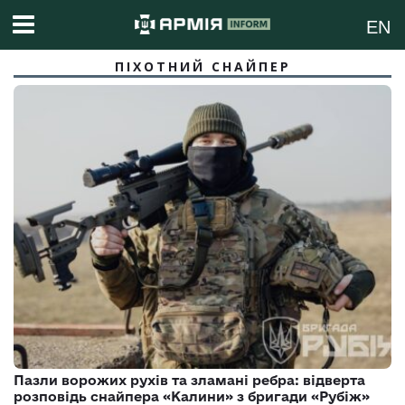
EN
ПІХОТНИЙ СНАЙПЕР
Пазли ворожих рухів та зламані ребра: відверта
розповідь снайпера «Калини» з бригади «Рубіж»