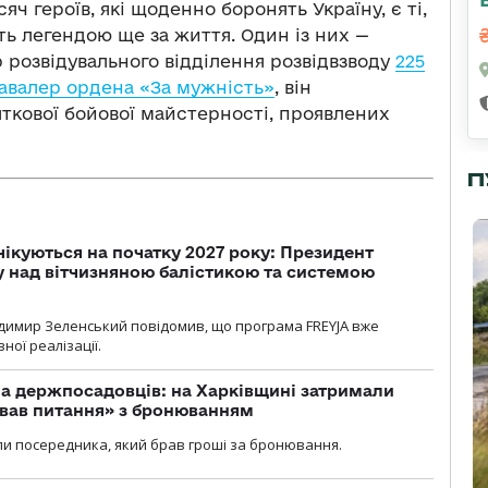
яч героїв, які щоденно боронять Україну, є ті,
ь легендою ще за життя. Один із них —
 розвідувального відділення розвідвзводу
225
авалер ордена «За мужність»
, він
ткової бойової майстерності, проявлених
П
чікуються на початку 2027 року: Президент
у над вітчизняною балістикою та системою
димир Зеленський повідомив, що програма FREYJA вже
ної реалізації.
а держпосадовців: на Харківщині затримали
ував питання» з бронюванням
и посередника, який брав гроші за бронювання.