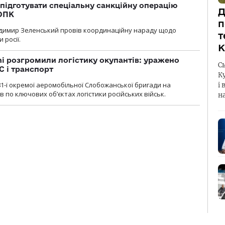
підготувати спеціальну санкційну операцію
Д
 ОПК
п
димир Зеленський провів координаційну нараду щодо
т
 росії.
К
i розгромили логістику окупантів: уражено
С
С і транспорт
К
1-ї окремої аеромобільної Слобожанської бригади на
і 
 по ключових об’єктах логістики російських військ.
н