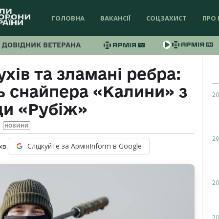
ГОЛОВНА
ВАКАНСІЇ
СОЦЗАХИСТ
ПРО 
ДОВІДНИК ВЕТЕРАНА
хів та зламані ребра:
ь снайпера «Калини» з
20
ди «Рубіж»
НОВИНИ
20
Слідкуйте за АрміяInform в Google
хв.
20
20