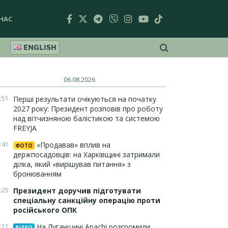
НАС
ENGLISH
06.08.2026
:51
Перші результати очікуються на початку
2027 року: Президент розповів про роботу
над вітчизняною балістикою та системою
FREYJA
:41
«Продавав» вплив на
ФОТО
держпосадовців: на Харківщині затримали
ділка, який «вирішував питання» з
бронюванням
:25
Президент доручив підготувати
спеціальну санкційну операцію проти
російського ОПК
:11
На Луганщині Apachi розгромили
ВІДЕО