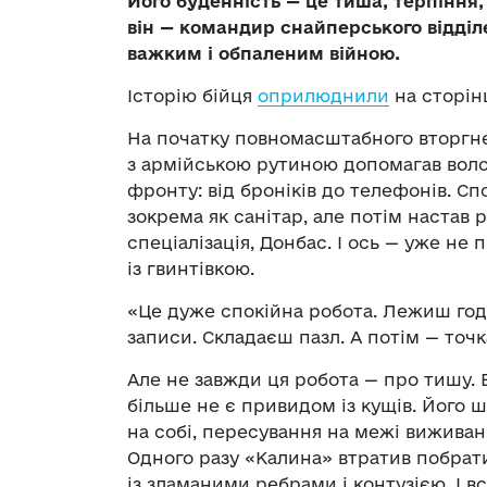
Його буденність — це тиша, терпіння,
він — командир снайперського відділе
важким і обпаленим війною.
Історію бійця
оприлюднили
на сторін
На початку повномасштабного вторгн
з армійською рутиною допомагав волон
фронту: від броніків до телефонів. С
зокрема як санітар, але потім настав 
спеціалізація, Донбас. І ось — уже не 
із гвинтівкою.
«Це дуже спокійна робота. Лежиш год
записи. Складаєш пазл. А потім — точка
Але не завжди ця робота — про тишу. 
більше не є привидом із кущів. Його 
на собі, пересування на межі виживанн
Одного разу «Калина» втратив побрати
із зламаними ребрами і контузією. І в