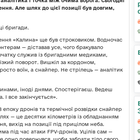
 аналітика і точка між очима ворога. Сьогодні
ння. Але шлях до цієї позиції був довгим,
ці бригади.
ення «Калина» ще був строковиком. Водночас
терам — діставав усе, чого бракувало
початку служив із бригадними медиками,
різкий поворот. Вишкіл за кордоном,
просто воїн, а снайпер. Не стрілець — аналітик
инами, іноді днями. Спостерігаєш. Ведеш
. І все закінчується».
В епоху дронів та термічної розвідки снайпер
шлях — це десятки кілометрів із обладнанням
я, вихід на позиції під прицілом неба.
ма під час атаки FPV-дронів. Уцілів сам —
се одно повернувся, щоби забрати тіло свого