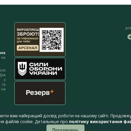
pr
ons
не
orm
Для
м є
 та
 на
 на
чити вам найкращий досвід роботи на нашому сайті. Продовжу
я файлів cookie. Детальніше про
політику використання фай
Погоджуюсь