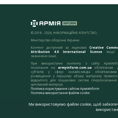
© 2018 - 2026, ІНФОРМАЦІЙНЕ АГЕНТСТВО,
Міністерство оборони України
Контент доступний за ліцензією
Creative Comm
Attribution 4.0 International license
якщо 
зазначено інше.
При використанні контенту з сайту АрміяInf
посилання на
armyinform.com.ua
обов’язкове. 
суб’єктів у сфері онлайн-медіа обов’язкови
розміщення у першому абзаці матеріалу прямого
відкритого для пошукових систем гіперпосилання
цитований матеріал.
Політика користування сайтом АрміяInform
Політика використання файлів cookie
Зауваження та пропозиції по роботі сайту надсилайте
Ми використовуємо файли cookie, щоб забезпе
адресу:
webmaster@armyinform.com.ua
використанн