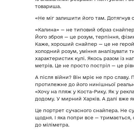
товариша.
«Не міг залишити його там. Дотягнув с
«Калина» — не типовий образ снайпера 
Його зброя — це розум, терпіння, фізи
Каже, хороший снайпер — це не герой,
холодний розум, уміння аналізувати ти
характеристик кулі. Якось разом із н
метрів. Це не просто постріл — це рі
А після війни? Він мріє не про славу
протилежне до його нинішньої реальн
«Хочу на пляж у Коста-Рику. Як у рекл
додому. У мирний Харків. А далі вже я
Це портрет сучасного снайпера. Не су
щодня. І яка попри все — тримається, 
до міліметра.