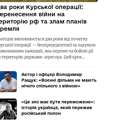
ва роки Курської операції:
еренесення війни на
ериторію рф та злам планів
ремля
ьогодні виповнюється два роки від початку
урської операції — безпрецедентної за задумом
виконанням кампанії, яка перенесла бойові дії
а територію держави-агресора. Цей крок…
Актор і офіцер Володимир
Ращук: «Воєнні фільми не мають
нічого спільного з війною»
«Це зло має бути переможене»:
історія українця, який пережив
російський полон