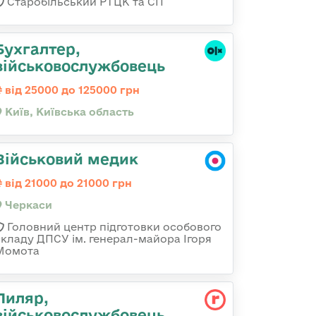
Старобільський РТЦК та СП
Бухгалтер,
військовослужбовець
від 25000 до 125000 грн
Київ, Київська область
Військовий медик
від 21000 до 21000 грн
Черкаси
Головний центр підготовки особового
складу ДПСУ ім. генерал-майора Ігоря
Момота
Пиляр,
військовослужбовець