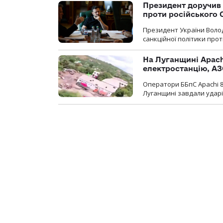
Президент доручив 
проти російського
Президент України Воло
санкційної політики проти
На Луганщині Apach
електростанцію, АЗ
Оператори ББпС Apachi 8
Луганщині завдали ударів