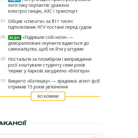
логістику окупантів: уражено
електростанцію, АЗС і транспорт
:53
Обіцяв «списати» за $11 тисяч:
підполковник НГУ постане перед судом
:36
«Підірвали собі ноги» —
АУДІО
деморалізовані окупанти вдаються до
самокаліцтва, щоб не йти у штурми
:28
Ностальгія за пломбіром і виправдання
росії коштували студенту семи років
тюрми: у Харкові засуджено «блогера»
:10
Викрито «батюшку» — зрадника: агент фсб
отримав 15 років ув’язнення
ВСІ НОВИНИ
АКАНСІЇ