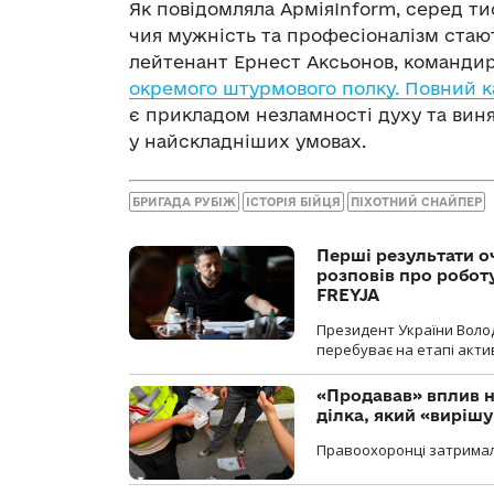
Як повідомляла АрміяInform, серед тис
чия мужність та професіоналізм стают
лейтенант Ернест Аксьонов, командир
окремого штурмового полку. Повний к
є прикладом незламності духу та виня
у найскладніших умовах.
БРИГАДА РУБІЖ
ІСТОРІЯ БІЙЦЯ
ПІХОТНИЙ СНАЙПЕР
Перші результати о
розповів про робот
FREYJA
Президент України Воло
перебуває на етапі актив
«Продавав» вплив н
ділка, який «виріш
Правоохоронці затримал