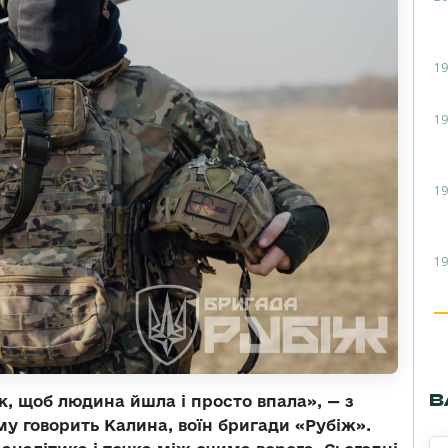
19
19
19
19
В
, щоб людина йшла і просто впала», — з
у говорить Калина, воїн бригади «Рубіж».