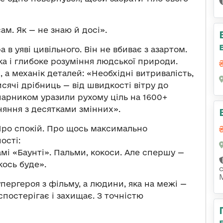
ам. Як — не знаю й досі».
в уяві цивільного. Він не вбиває з азартом.
ка і глибоке розуміння людської природи.
 а механік деталей: «Необхідні витривалість,
сячі дрібниць — від швидкості вітру до
апарником уразили рухому ціль на 1600+
вняння з десятками змінних».
. Про спокій. Про щось максимально
ості:
амі «Баунті». Пальми, кокоси. Але спершу —
кось буде».
пергероя з фільму, а людини, яка на межі —
спостерігає і захищає. З точністю