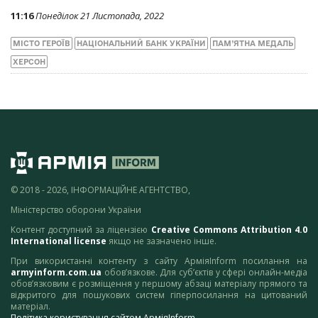
11:16
Понеділок 21 Листопада, 2022
МІСТО ГЕРОЇВ
НАЦІОНАЛЬНИЙ БАНК УКРАЇНИ
ПАМ’ЯТНА МЕДАЛЬ
ХЕРСОН
© 2018 - 2026, ІНФОРМАЦІЙНЕ АГЕНТСТВО,
Міністерство оборони України
Контент доступний за ліцензією
Creative Commons Attribution 4.0
International license
якщо не зазначено інше.
При використанні контенту з сайту АрміяInform посилання на
armyinform.com.ua
обов’язкове. Для суб’єктів у сфері онлайн-медіа
обов’язковим є розміщення у першому абзаці матеріалу прямого та
відкритого для пошукових систем гіперпосилання на цитований
матеріал.
Політика користування сайтом АрміяInform