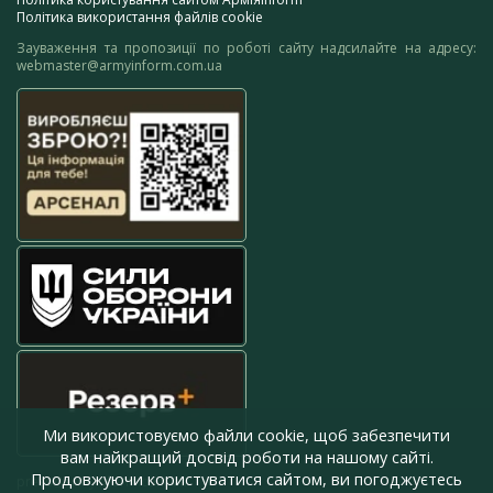
Політика використання файлів cookie
Зауваження та пропозиції по роботі сайту надсилайте на адресу:
webmaster@armyinform.com.ua
Ми використовуємо файли cookie, щоб забезпечити
вам найкращий досвід роботи на нашому сайті.
Продовжуючи користуватися сайтом, ви погоджуєтесь
press@armyinform.com.ua