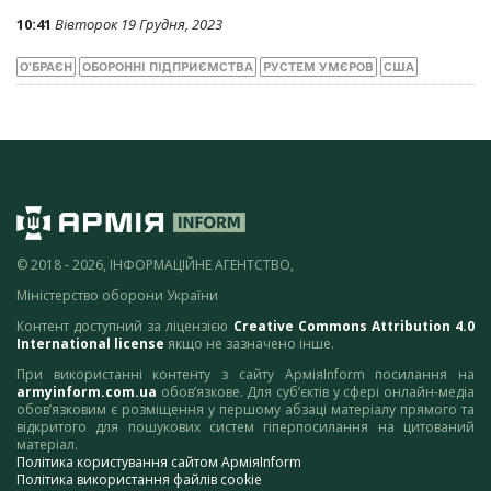
10:41
Вівторок 19 Грудня, 2023
О'БРАЄН
ОБОРОННІ ПІДПРИЄМСТВА
РУСТЕМ УМЄРОВ
США
© 2018 - 2026, ІНФОРМАЦІЙНЕ АГЕНТСТВО,
Міністерство оборони України
Контент доступний за ліцензією
Creative Commons Attribution 4.0
International license
якщо не зазначено інше.
При використанні контенту з сайту АрміяInform посилання на
armyinform.com.ua
обов’язкове. Для суб’єктів у сфері онлайн-медіа
обов’язковим є розміщення у першому абзаці матеріалу прямого та
відкритого для пошукових систем гіперпосилання на цитований
матеріал.
Політика користування сайтом АрміяInform
Політика використання файлів cookie