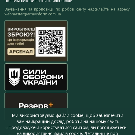
Політика використання файлів cookie
Зауваження та пропозиції по роботі сайту надсилайте на адресу:
webmaster@armyinform.com.ua
Ми використовуємо файли cookie, щоб забезпечити
вам найкращий досвід роботи на нашому сайті.
Продовжуючи користуватися сайтом, ви погоджуєтесь
press@armyinform.com.ua
на використання файлів cookie. Детальніше про