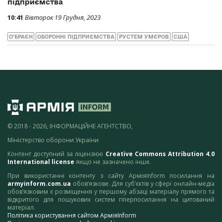
підприємства
10:41
Вівторок 19 Грудня, 2023
О'БРАЄН
ОБОРОННІ ПІДПРИЄМСТВА
РУСТЕМ УМЄРОВ
США
© 2018 - 2026, ІНФОРМАЦІЙНЕ АГЕНТСТВО,
Міністерство оборони України
Контент доступний за ліцензією
Creative Commons Attribution 4.0
International license
якщо не зазначено інше.
При використанні контенту з сайту АрміяInform посилання на
armyinform.com.ua
обов’язкове. Для суб’єктів у сфері онлайн-медіа
обов’язковим є розміщення у першому абзаці матеріалу прямого та
відкритого для пошукових систем гіперпосилання на цитований
матеріал.
Політика користування сайтом АрміяInform