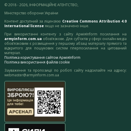
© 2018 - 2026, ІНФОРМАЦІЙНЕ АГЕНТСТВО,
Міністерство оборони України
Контент доступний за ліцензією
Creative Commons Attribution 4.0
International license
якщо не зазначено інше.
При використанні контенту з сайту АрміяInform посилання на
armyinform.com.ua
обов’язкове. Для суб’єктів у сфері онлайн-медіа
обов’язковим є розміщення у першому абзаці матеріалу прямого та
відкритого для пошукових систем гіперпосилання на цитований
матеріал.
Політика користування сайтом АрміяInform
Політика використання файлів cookie
Зауваження та пропозиції по роботі сайту надсилайте на адресу:
webmaster@armyinform.com.ua