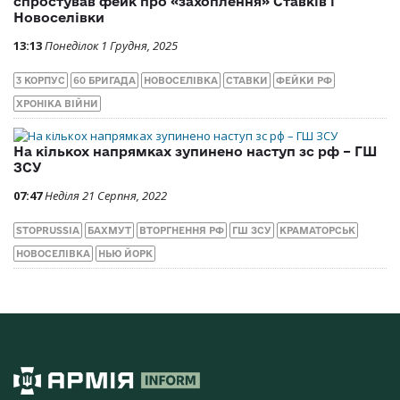
спростував фейк про «захоплення» Ставків і
Новоселівки
13:13
Понеділок 1 Грудня, 2025
3 КОРПУС
60 БРИГАДА
НОВОСЕЛІВКА
СТАВКИ
ФЕЙКИ РФ
ХРОНІКА ВІЙНИ
На кількох напрямках зупинено наступ зс рф – ГШ
ЗСУ
07:47
Неділя 21 Серпня, 2022
STOPRUSSIA
БАХМУТ
ВТОРГНЕННЯ РФ
ГШ ЗСУ
КРАМАТОРСЬК
НОВОСЕЛІВКА
НЬЮ ЙОРК