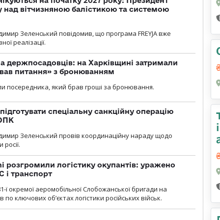
чікуються на початку 2027 року: Президент
у над вітчизняною балістикою та системою
димир Зеленський повідомив, що програма FREYJA вже
ної реалізації.
а держпосадовців: на Харківщині затримали
ував питання» з бронюванням
и посередника, який брав гроші за бронювання.
підготувати спеціальну санкційну операцію
 ОПК
димир Зеленський провів координаційну нараду щодо
 росії.
i розгромили логістику окупантів: уражено
С і транспорт
1-ї окремої аеромобільної Слобожанської бригади на
 по ключових об’єктах логістики російських військ.