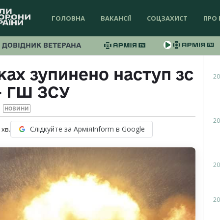
ГОЛОВНА
ВАКАНСІЇ
СОЦЗАХИСТ
ПРО 
ДОВІДНИК ВЕТЕРАНА
ках зупинено наступ зс
20
– ГШ ЗСУ
НОВИНИ
20
Слідкуйте за АрміяInform в Google
хв.
20
20