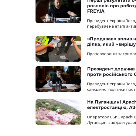
Перші результати о
розповів про робот
FREYJA
Президент України Воло
перебуває на етапі актив
«Продавав» вплив н
ділка, який «виріш
Правоохоронці затримал
Президент доручив 
проти російського
Президент України Воло
санкційної політики проти
На Луганщині Apach
електростанцію, АЗ
Оператори ББпС Apachi 8
Луганщині завдали ударів