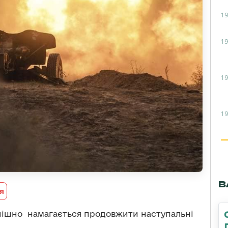
19
19
19
19
В
я
пішно намагається продовжити наступальні