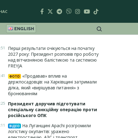
НАС
ENGLISH
:51
Перші результати очікуються на початку
2027 року: Президент розповів про роботу
над вітчизняною балістикою та системою
FREYJA
:41
«Продавав» вплив на
ФОТО
держпосадовців: на Харківщині затримали
ділка, який «вирішував питання» з
бронюванням
:25
Президент доручив підготувати
спеціальну санкційну операцію проти
російського ОПК
:11
На Луганщині Apachi розгромили
ВІДЕО
логістику окупантів: уражено
електростанцію, АЗС і транспорт