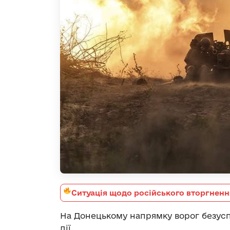
Ситуація щодо російського вторгненн
На Донецькому напрямку ворог безус
дії.