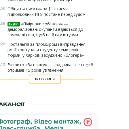
:53
Обіцяв «списати» за $11 тисяч:
підполковник НГУ постане перед судом
:36
«Підірвали собі ноги» —
АУДІО
деморалізовані окупанти вдаються до
самокаліцтва, щоб не йти у штурми
:28
Ностальгія за пломбіром і виправдання
росії коштували студенту семи років
тюрми: у Харкові засуджено «блогера»
:10
Викрито «батюшку» — зрадника: агент фсб
отримав 15 років ув’язнення
ВСІ НОВИНИ
АКАНСІЇ
Фотограф, Відео монтаж,
Прес-служба, Медіа