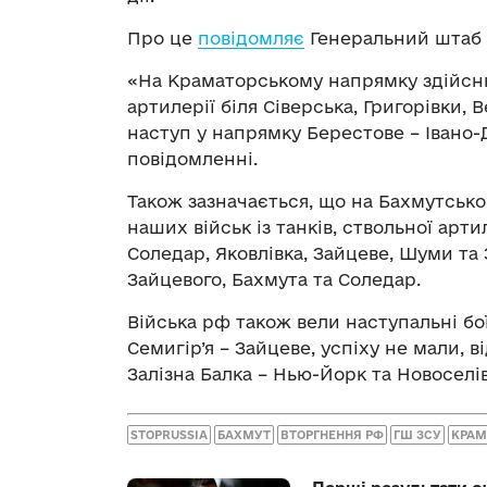
Про це
повідомляє
Генеральний штаб 
«На Краматорському напрямку здійснюв
артилерії біля Сіверська, Григорівки, 
наступ у напрямку Берестове – Івано-Да
повідомленні.
Також зазначається, що на Бахмутськ
наших військ із танків, ствольної арт
Соледар, Яковлівка, Зайцеве, Шуми та 
Зайцевого, Бахмута та Соледар.
Війська рф також вели наступальні бо
Семигір’я – Зайцеве, успіху не мали, в
Залізна Балка – Нью-Йорк та Новоселі
STOPRUSSIA
БАХМУТ
ВТОРГНЕННЯ РФ
ГШ ЗСУ
КРАМ