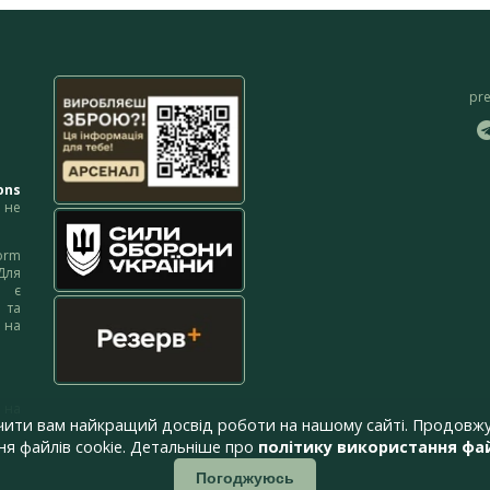
pr
ons
не
orm
Для
м є
 та
 на
 на
чити вам найкращий досвід роботи на нашому сайті. Продовжу
я файлів cookie. Детальніше про
політику використання фай
Погоджуюсь