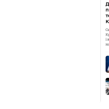
Д
п
т
К
С
К
і 
н