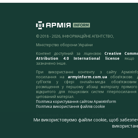
© 2018 - 2026, ІНФОРМАЦІЙНЕ АГЕНТСТВО,
Міністерство оборони України
Контент доступний за ліцензією
Creative Comm
Attribution 4.0 International license
якщо 
зазначено інше.
При використанні контенту з сайту АрміяInf
посилання на
armyinform.com.ua
обов’язкове. 
суб’єктів у сфері онлайн-медіа обов’язкови
розміщення у першому абзаці матеріалу прямого
відкритого для пошукових систем гіперпосилання
цитований матеріал.
Політика користування сайтом АрміяInform
Політика використання файлів cookie
Зауваження та пропозиції по роботі сайту надсилайте
Ми використовуємо файли cookie, щоб забезпе
адресу:
webmaster@armyinform.com.ua
використанн