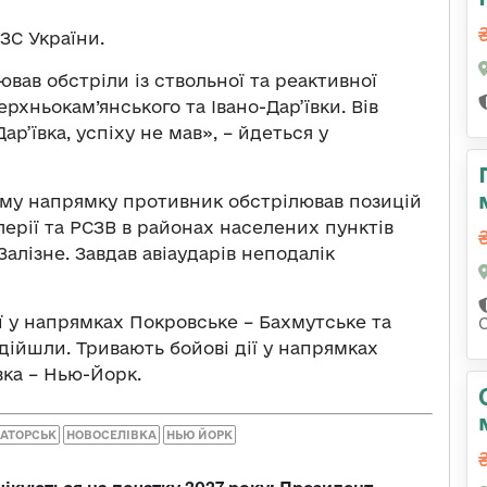
ЗС України.
ав обстріли із ствольної та реактивної
Верхньокам’янського та Івано-Дар’ївки. Вів
р’ївка, успіху не мав», – йдеться у
ому напрямку противник обстрілював позицій
илерії та РСЗВ в районах населених пунктів
Залізне. Завдав авіаударів неподалік
ї у напрямках Покровське – Бахмутське та
ідійшли. Тривають бойові дії у напрямках
вка – Нью-Йорк.
АТОРСЬК
НОВОСЕЛІВКА
НЬЮ ЙОРК