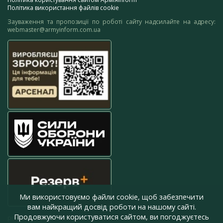
Політика використання файлів cookie
Зауваження та пропозиції по роботі сайту надсилайте на адресу:
webmaster@armyinform.com.ua
Ми використовуємо файли cookie, щоб забезпечити
вам найкращий досвід роботи на нашому сайті.
Продовжуючи користуватися сайтом, ви погоджуєтесь
press@armyinform.com.ua