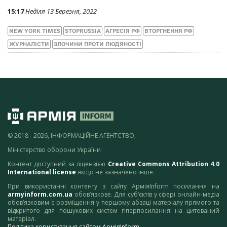
15:17
Неділя 13 Березня, 2022
NEW YORK TIMES
STOPRUSSIA
АГРЕСІЯ РФ
ВТОРГНЕННЯ РФ
ЖУРНАЛІСТИ
ЗЛОЧИНИ ПРОТИ ЛЮДЯНОСТІ
© 2018 - 2026, ІНФОРМАЦІЙНЕ АГЕНТСТВО,
Міністерство оборони України
Контент доступний за ліцензією
Creative Commons Attribution 4.0
International license
якщо не зазначено інше.
При використанні контенту з сайту АрміяInform посилання на
armyinform.com.ua
обов’язкове. Для суб’єктів у сфері онлайн-медіа
обов’язковим є розміщення у першому абзаці матеріалу прямого та
відкритого для пошукових систем гіперпосилання на цитований
матеріал.
Політика користування сайтом АрміяInform