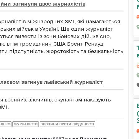
війни загинули двоє журналістів
урналістів міжнародних ЗМІ, які намагаються
ських військ в Україні. Ще один журналіст
ься вивести із зони бойових дій. Звісно,
ик, втім громадянин США Брент Ренауд
ти підступність, жорстокість та безжальність
олаєвом загинув львівський журналіст
я воєнних злочинів, окупантам наказують
ЗМІ.
НЯ РФ
ЖУРНАЛІСТИ
ЗЛОЧИНИ ПРОТИ ЛЮДЯНОСТІ