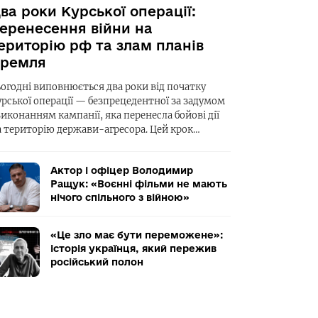
ва роки Курської операції:
еренесення війни на
ериторію рф та злам планів
ремля
ьогодні виповнюється два роки від початку
урської операції — безпрецедентної за задумом
виконанням кампанії, яка перенесла бойові дії
а територію держави-агресора. Цей крок…
Актор і офіцер Володимир
Ращук: «Воєнні фільми не мають
нічого спільного з війною»
«Це зло має бути переможене»:
історія українця, який пережив
російський полон