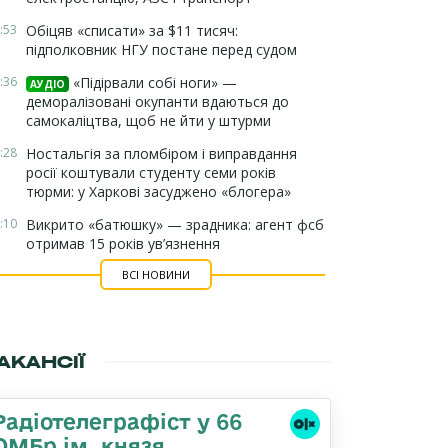
:53
Обіцяв «списати» за $11 тисяч:
підполковник НГУ постане перед судом
:36
«Підірвали собі ноги» —
АУДІО
деморалізовані окупанти вдаються до
самокаліцтва, щоб не йти у штурми
:28
Ностальгія за пломбіром і виправдання
росії коштували студенту семи років
тюрми: у Харкові засуджено «блогера»
:10
Викрито «батюшку» — зрадника: агент фсб
отримав 15 років ув’язнення
ВСІ НОВИНИ
АКАНСІЇ
Радіотелеграфіст у 66
ОМБр ім. князя