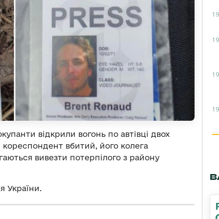
19
19
19
19
купанти відкрили вогонь по автівці двох
й кореспондент вбитий, його колега
гаються вивезти потерпілого з району
В
я України.