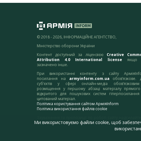
© 2018 - 2026, ІНФОРМАЦІЙНЕ АГЕНТСТВО,
Міністерство оборони України
Контент доступний за ліцензією
Creative Comm
Attribution 4.0 International license
якщо 
зазначено інше.
При використанні контенту з сайту АрміяInf
посилання на
armyinform.com.ua
обов’язкове. 
суб’єктів у сфері онлайн-медіа обов’язкови
розміщення у першому абзаці матеріалу прямого
відкритого для пошукових систем гіперпосилання
цитований матеріал.
Політика користування сайтом АрміяInform
Політика використання файлів cookie
Зауваження та пропозиції по роботі сайту надсилайте
Ми використовуємо файли cookie, щоб забезпе
адресу:
webmaster@armyinform.com.ua
використанн