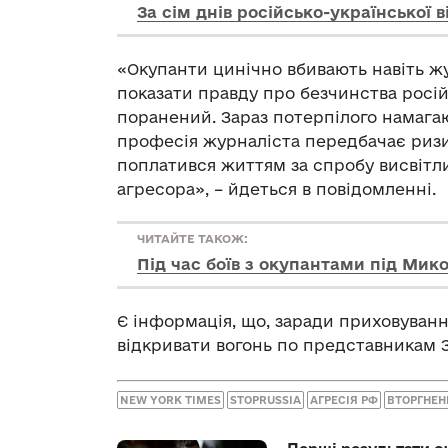
За сім днів російсько-української 
«Окупанти цинічно вбивають навіть ж
показати правду про безчинства росій
поранений. Зараз потерпілого намагают
професія журналіста передбачає риз
поплатився життям за спробу висвітли
агресора», – йдеться в повідомленні.
ЧИТАЙТЕ ТАКОЖ:
Під час боїв з окупантами під Мик
Є інформація, що, заради приховуванн
відкривати вогонь по представникам 
NEW YORK TIMES
STOPRUSSIA
АГРЕСІЯ РФ
ВТОРГНЕН