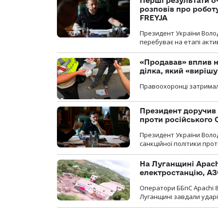
Перші результати о
розповів про робот
FREYJA
Президент України Воло
перебуває на етапі актив
«Продавав» вплив н
ділка, який «виріш
Правоохоронці затримал
Президент доручив 
проти російського
Президент України Воло
санкційної політики проти
На Луганщині Apach
електростанцію, АЗ
Оператори ББпС Apachi 8
Луганщині завдали ударів