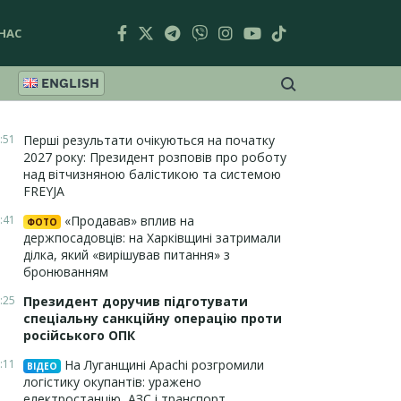
НАС
ENGLISH
:51
Перші результати очікуються на початку
2027 року: Президент розповів про роботу
над вітчизняною балістикою та системою
FREYJA
:41
«Продавав» вплив на
ФОТО
держпосадовців: на Харківщині затримали
ділка, який «вирішував питання» з
бронюванням
:25
Президент доручив підготувати
спеціальну санкційну операцію проти
російського ОПК
:11
На Луганщині Apachi розгромили
ВІДЕО
логістику окупантів: уражено
електростанцію, АЗС і транспорт