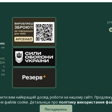
pr
ons
не
orm
Для
м є
 та
 на
 на
чити вам найкращий досвід роботи на нашому сайті. Продовжу
я файлів cookie. Детальніше про
політику використання фай
Погоджуюсь