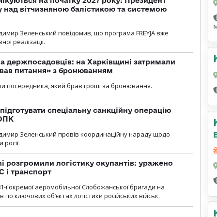
чікуються на початку 2027 року: Президент
у над вітчизняною балістикою та системою
димир Зеленський повідомив, що програма FREYJA вже
ної реалізації.
а держпосадовців: на Харківщині затримали
ував питання» з бронюванням
и посередника, який брав гроші за бронювання.
підготувати спеціальну санкційну операцію
 ОПК
димир Зеленський провів координаційну нараду щодо
 росії.
i розгромили логістику окупантів: уражено
С і транспорт
1-ї окремої аеромобільної Слобожанської бригади на
 по ключових об’єктах логістики російських військ.