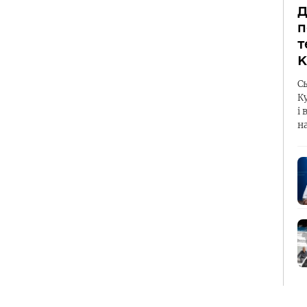
Д
п
т
К
С
К
і 
н