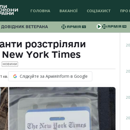
ГОЛОВНА
ВАКАНСІЇ
СОЦЗАХИСТ
ПРО 
ДОВІДНИК ВЕТЕРАНА
панти розстріляли
20
 New York Times
НОВИНИ
20
Слідкуйте за АрміяInform в Google
 1
хв.
20
20