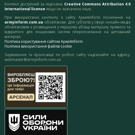
Контент доступний за ліцензією
Creative Commons Attribution 4.0
International license
якщо не зазначено інше.
При використанні контенту з сайту АрміяInform посилання на
armyinform.com.ua
обов’язкове. Для суб’єктів у сфері онлайн-медіа
обов’язковим є розміщення у першому абзаці матеріалу прямого та
відкритого для пошукових систем гіперпосилання на цитований
матеріал.
Політика користування сайтом АрміяInform
Політика використання файлів cookie
Зауваження та пропозиції по роботі сайту надсилайте на адресу:
webmaster@armyinform.com.ua