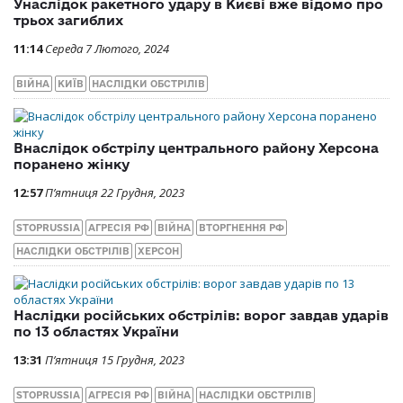
Унаслідок ракетного удару в Києві вже відомо про
трьох загиблих
11:14
Середа 7 Лютого, 2024
ВІЙНА
КИЇВ
НАСЛІДКИ ОБСТРІЛІВ
Внаслідок обстрілу центрального району Херсона
поранено жінку
12:57
П’ятниця 22 Грудня, 2023
STOPRUSSIA
АГРЕСІЯ РФ
ВІЙНА
ВТОРГНЕННЯ РФ
НАСЛІДКИ ОБСТРІЛІВ
ХЕРСОН
Наслідки російських обстрілів: ворог завдав ударів
по 13 областях України
13:31
П’ятниця 15 Грудня, 2023
STOPRUSSIA
АГРЕСІЯ РФ
ВІЙНА
НАСЛІДКИ ОБСТРІЛІВ