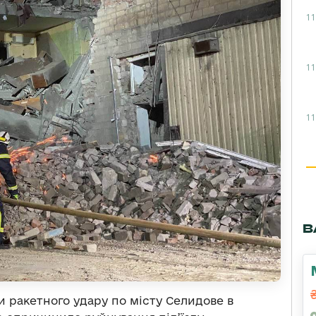
11
11
11
В
и ракетного удару по місту Селидове в