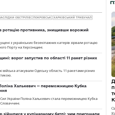
П
НАСЛІДКИ ОБСТРІЛІВ
ПОКРОВСЬК
ХАРКІВСЬКИЙ ТРИБУНАЛ
ав ротацію противника, знищивши ворожий
пущені з українських безекіпажних катерів зірвали ротацію
зного Порту на Херсонщині.
ині: ворог запустив по області 11 ракет різних
ські війська атакували Одеську область 11 ракетами різних
істикою.
Д
Поліна Халькевич — переможницею Кубка
п
іння
т
Сил України Поліна Халькевич стала переможницею Кубка
К
 Словаччині.
С
К
 зійшлися у кулінарному батлі: чим пригощали