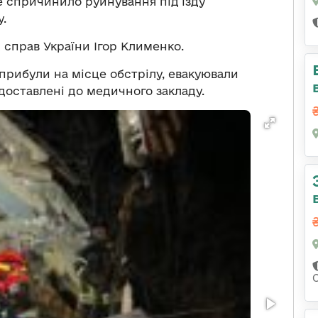
е спричинило руйнування під’їзду
.
 справ України Ігор Клименко.
 прибули на місце обстрілу, евакуювали
 доставлені до медичного закладу.
С