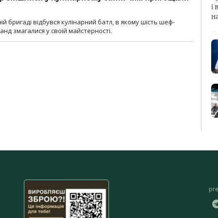
і 
н
ій бригаді відбувся кулінарний батл, в якому шість шеф-
манд змагалися у своїй майстерності.
pr