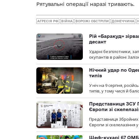
Рятувальні операції наразі тривають.
АГРЕСІЯ РФ
ВІЙНА
ВОРОЖІ ОБСТРІЛИ
ДОНЕЧЧИНА
Рій «Баракуд» зірв
десант
Ударні безпілотники, за
окупантів в районі Залі
Нічний удар по Одещ
типів
У ніч на 9 серпня, росій
типів, у тому числі й бал
Представниця ЗСУ 
Європи зі скелелаз
Представниця Збройних 
Європи зі скелелазіння у
Шеф-кухарі 67 ОМБр