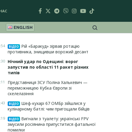
НАС
ENGLISH
:54
Рій «Баракуд» зірвав ротацію
ВІДЕО
противника, знищивши ворожий десант
:30
Нічний удар по Одещині: ворог
запустив по області 11 ракет різних
типів
:11
Представниця ЗСУ Поліна Халькевич —
переможницею Кубка Європи зі
скелелазіння
:43
Шеф-кухарі 67 ОМБр зійшлися у
ВІДЕО
кулінарному батлі: чим пригощали бійців
:19
Вигнали з туалету: українські FPV
ВІДЕО
змусили росіянина припуститися фатальної
помилки