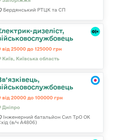
Запоріжжя
Бердянський РТЦК та СП
Електрик-дизеліст,
військовослужбовець
від 25000 до 125000 грн
Київ, Київська область
Зв’язківець,
військовослужбовець
від 20000 до 100000 грн
Дніпро
Інженерний батальйон Сил ТрО ОК
хід (в/ч А4806)