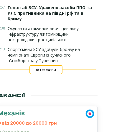
:57
Генштаб ЗСУ: Уражено засоби ППО та
РЛС противника на півдні рф та в
Криму
:38
Окупанти атакували вночі цивільну
інфраструктуру Житомирщини:
постраждали троє цивільних
:13
Спортсмени ЗСУ здобули бронзу на
чемпіонаті Європи із сучасного
п’ятиборства у Туреччині
ВСІ НОВИНИ
АКАНСІЇ
Механік
від 20000 до 20000 грн