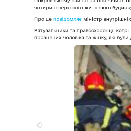
Покровському районі на Донеччині. Ц
чотириповерхового житлового будинку
Про це
повідомляє
міністр внутрішніх
Рятувальники та правоохоронці, котрі
поранених чоловіка та жінку, які були