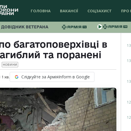
ГОЛОВНА
ВАКАНСІЇ
СОЦЗАХИСТ
ПРО 
ДОВІДНИК ВЕТЕРАНА
по багатоповерхівці в
13
агиблий та поранені
13
НОВИНИ
Слідкуйте за АрміяInform в Google
 1
хв.
13
12
12