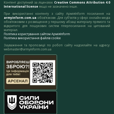
Контент доступний за ліцензією
Creative Commons Attribution 4.0
International license
якщо не зазначено інше.
При використанні контенту з сайту АрміяInform посилання на
armyinform.com.ua
обов’язкове. Для суб’єктів у сфері онлайн-медіа
обов’язковим є розміщення у першому абзаці матеріалу прямого та
відкритого для пошукових систем гіперпосилання на цитований
матеріал.
Політика користування сайтом АрміяInform
Політика використання файлів cookie
Зауваження та пропозиції по роботі сайту надсилайте на адресу:
webmaster@armyinform.com.ua