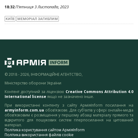
18:32
П’ятниця 3 Листопада, 2023
КИЇВ
МЕМОРІАЛ ЗАГИБЛИМ
© 2018 - 2026, ІНФОРМАЦІЙНЕ АГЕНТСТВО,
Міністерство оборони України
Контент доступний за ліцензією
Creative Commons Attribution 4.0
International license
якщо не зазначено інше.
При використанні контенту з сайту АрміяInform посилання на
armyinform.com.ua
обов’язкове. Для суб’єктів у сфері онлайн-медіа
обов’язковим є розміщення у першому абзаці матеріалу прямого та
відкритого для пошукових систем гіперпосилання на цитований
матеріал.
Політика користування сайтом АрміяInform
Політика використання файлів cookie