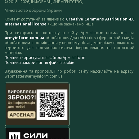
© 2018 - 2026, ІНФОРМАЦІЙНЕ АГЕНТСТВО,
Міністерство оборони України
Контент доступний за ліцензією
Creative Commons Attribution 4.0
International license
якщо не зазначено інше.
При використанні контенту з сайту АрміяInform посилання на
armyinform.com.ua
обов’язкове. Для суб’єктів у сфері онлайн-медіа
обов’язковим є розміщення у першому абзаці матеріалу прямого та
відкритого для пошукових систем гіперпосилання на цитований
матеріал.
Політика користування сайтом АрміяInform
Політика використання файлів cookie
Зауваження та пропозиції по роботі сайту надсилайте на адресу:
webmaster@armyinform.com.ua