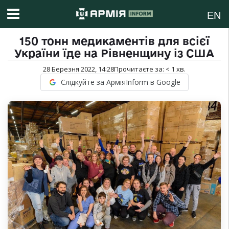
EN
150 тонн медикаментів для всієї
України їде на Рівненщину із США
28 Березня 2022, 14:28
Прочитаєте за:
< 1
хв.
Слідкуйте за АрміяInform в Google