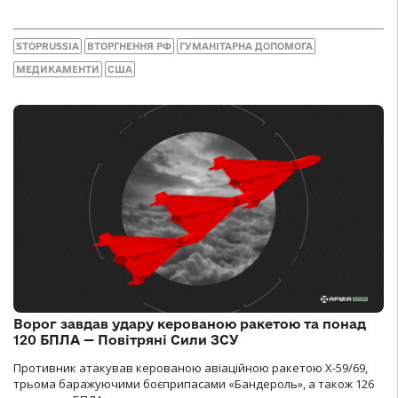
STOPRUSSIA
ВТОРГНЕННЯ РФ
ГУМАНІТАРНА ДОПОМОГА
МЕДИКАМЕНТИ
США
Ворог завдав удару керованою ракетою та понад
120 БПЛА — Повітряні Сили ЗСУ
Противник атакував керованою авіаційною ракетою Х-59/69,
трьома баражуючими боєприпасами «Бандероль», а також 126