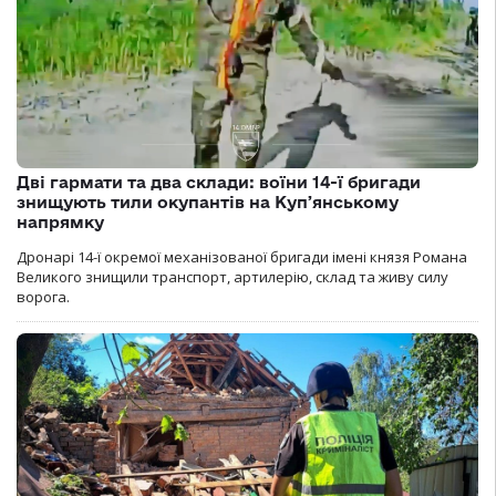
Дві гармати та два склади: воїни 14-ї бригади
знищують тили окупантів на Купʼянському
напрямку
Дронарі 14-ї окремої механізованої бригади імені князя Романа
Великого знищили транспорт, артилерію, склад та живу силу
ворога.