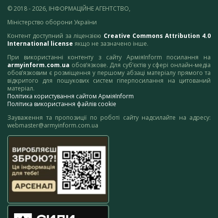
© 2018 - 2026, ІНФОРМАЦІЙНЕ АГЕНТСТВО,
Міністерство оборони України
Контент доступний за ліцензією
Creative Commons Attribution 4.0
International license
якщо не зазначено інше.
При використанні контенту з сайту АрміяInform посилання на
armyinform.com.ua
обов’язкове. Для суб’єктів у сфері онлайн-медіа
обов’язковим є розміщення у першому абзаці матеріалу прямого та
відкритого для пошукових систем гіперпосилання на цитований
матеріал.
Політика користування сайтом АрміяInform
Політика використання файлів cookie
Зауваження та пропозиції по роботі сайту надсилайте на адресу:
webmaster@armyinform.com.ua