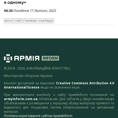
в одному»
06:26
Понеділок 17 Лютого, 2025
M1147
ОВТ
ТАНКОВІ СНАРЯДИ
© 2018 - 2026, ІНФОРМАЦІЙНЕ АГЕНТСТВО,
Міністерство оборони України
Контент доступний за ліцензією
Creative Commons Attribution 4.0
International license
якщо не зазначено інше.
При використанні контенту з сайту АрміяInform посилання на
armyinform.com.ua
обов’язкове. Для суб’єктів у сфері онлайн-медіа
обов’язковим є розміщення у першому абзаці матеріалу прямого та
відкритого для пошукових систем гіперпосилання на цитований
матеріал.
Політика користування сайтом АрміяInform