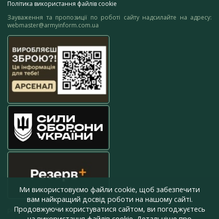
Політика використання файлів cookie
Зауваження та пропозиції по роботі сайту надсилайте на адресу:
webmaster@armyinform.com.ua
Ми використовуємо файли cookie, щоб забезпечити
вам найкращий досвід роботи на нашому сайті.
Продовжуючи користуватися сайтом, ви погоджуєтесь
press@armyinform.com.ua
на використання файлів cookie. Детальніше про