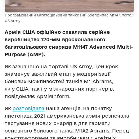
Програмований багатоцільовий танковий боєприпас M1147. Фото:
US Army
Армія США офіційно схвалила серійне
виробництво 120-мм вдосконаленого
багатоцільового снаряда M1147 Advanced Multi-
Purpose (AMP).
Як зазначено на порталі US Army, цей крок
знаменує важливий етап у модернізації
бойових можливостей танків M1 Abrams,
як у США, так і у міжнародних партнерів,
повідомляє АрміяInform.
Як
розповідала
наша агенція, на початку
листопада 2021 американська армія розпочала
тестування нових снарядів для гармати
основного бойового танка M1A2 Abrams. Перед
конструкторами та виробниками новітніх