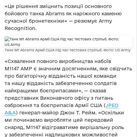
«Це рішення зміцнить позиції основного
бойового танка Abrams як наріжного каменю
сучасної бронетехніки» — резюмує Army
Recognition.
Танк M1 Abrams Армії США під час тестових стрільб. Фото: US Army
«Схвалення повного виробництва набоїв
M1147 AMP є значним досягненням, яке свідчить
про багаторічну відданість нашої команди
та нашу відданість забезпеченню солдатів
найкращими боєприпасами», — сказав
представник Виконавчого офісу з питань
озброєння та боєприпасів Армії США (
JPEO
A&A
) генерал-майор Джон Т. Рейм. «Оскільки
ми починаємо виробляти цей передовий
снаряд, M1147 відіграватиме вирішальну роль
у забезпеченні надлишкових можливостей