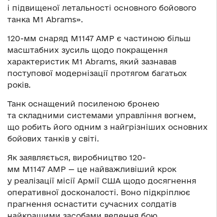
і підвищеної летальності основного бойового
танка M1 Abrams».
120-мм снаряд M1147 AMP є частиною більш
масштабних зусиль щодо покращення
характеристик M1 Abrams, який зазнавав
поступової модернізації протягом багатьох
років.
Танк оснащений посиленою бронею
та складними системами управління вогнем,
що робить його одним з найгрізніших основних
бойових танків у світі.
Як заявляється, виробництво 120-
мм M1147 AMP — це найважливіший крок
у реалізації місії Армії США щодо досягнення
оперативної досконалості. Воно підкріплює
прагнення оснастити сучасних солдатів
найкращими засобами ведення бою,