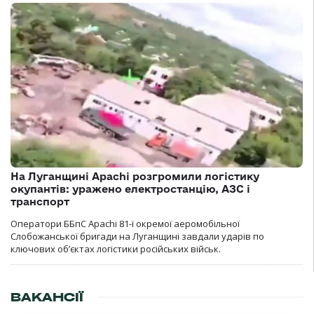
На Луганщині Apachi розгромили логістику
окупантів: уражено електростанцію, АЗС і
транспорт
Оператори ББпС Apachi 81-ї окремої аеромобільної
Слобожанської бригади на Луганщині завдали ударів по
ключових об’єктах логістики російських військ.
ВАКАНСІЇ