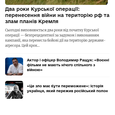
Два роки Курської операції:
перенесення війни на територію рф та
злам планів Кремля
Сьогодні виповнюється два роки від початку Курської
операції — безпрецедентної за задумом і виконанням
кампанії, яка перенесла бойові дії на територію держави-
агресора. Цей крок…
Актор і офіцер Володимир Ращук: «Воєнні
фільми не мають нічого спільного з
війною»
«Це зло має бути переможене»: історія
українця, який пережив російський полон