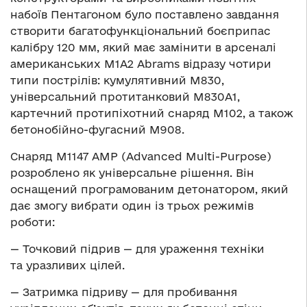
набоїв Пентагоном було поставлено завдання
створити багатофункціональний боєприпас
калібру 120 мм, який має замінити в арсеналі
американських M1A2 Abrams відразу чотири
типи пострілів: кумулятивний M830,
універсальний протитанковий M830A1,
картечний протипіхотний снаряд M102, а також
бетонобійно-фугасний М908.
Снаряд M1147 AMP (Advanced Multi-Purpose)
розроблено як універсальне рішення. Він
оснащений програмованим детонатором, який
дає змогу вибрати один із трьох режимів
роботи:
— Точковий підрив — для ураження техніки
та уразливих цілей.
— Затримка підриву — для пробивання