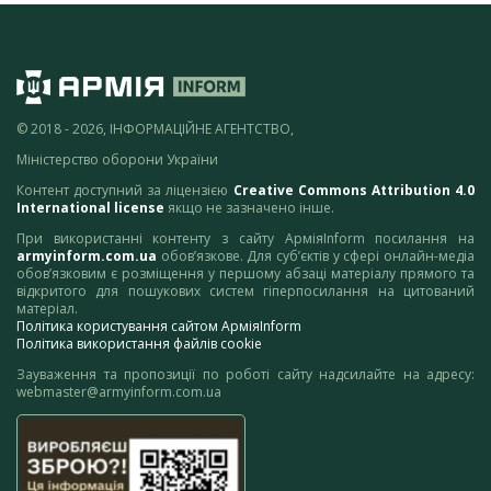
© 2018 - 2026, ІНФОРМАЦІЙНЕ АГЕНТСТВО,
Міністерство оборони України
Контент доступний за ліцензією
Creative Commons Attribution 4.0
International license
якщо не зазначено інше.
При використанні контенту з сайту АрміяInform посилання на
armyinform.com.ua
обов’язкове. Для суб’єктів у сфері онлайн-медіа
обов’язковим є розміщення у першому абзаці матеріалу прямого та
відкритого для пошукових систем гіперпосилання на цитований
матеріал.
Політика користування сайтом АрміяInform
Політика використання файлів cookie
Зауваження та пропозиції по роботі сайту надсилайте на адресу:
webmaster@armyinform.com.ua