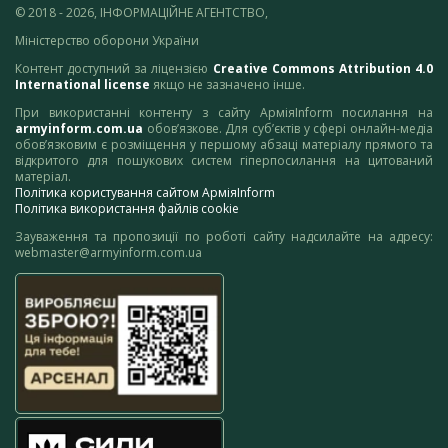
© 2018 - 2026, ІНФОРМАЦІЙНЕ АГЕНТСТВО,
Міністерство оборони України
Контент доступний за ліцензією
Creative Commons Attribution 4.0
International license
якщо не зазначено інше.
При використанні контенту з сайту АрміяInform посилання на
armyinform.com.ua
обов’язкове. Для суб’єктів у сфері онлайн-медіа
обов’язковим є розміщення у першому абзаці матеріалу прямого та
відкритого для пошукових систем гіперпосилання на цитований
матеріал.
Політика користування сайтом АрміяInform
Політика використання файлів cookie
Зауваження та пропозиції по роботі сайту надсилайте на адресу:
webmaster@armyinform.com.ua