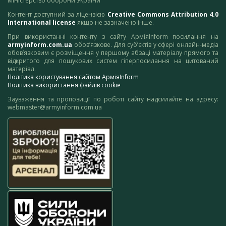
Міністерство оборони України
Контент доступний за ліцензією
Creative Commons Attribution 4.0
International license
якщо не зазначено інше.
При використанні контенту з сайту АрміяInform посилання на
armyinform.com.ua
обов’язкове. Для суб’єктів у сфері онлайн-медіа
обов’язковим є розміщення у першому абзаці матеріалу прямого та
відкритого для пошукових систем гіперпосилання на цитований
матеріал.
Політика користування сайтом АрміяInform
Політика використання файлів cookie
Зауваження та пропозиції по роботі сайту надсилайте на адресу:
webmaster@armyinform.com.ua