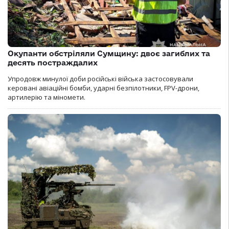
Окупанти обстріляли Сумщину: двоє загиблих та
десять постраждалих
Упродовж минулої доби російські війська застосовували
керовані авіаційні бомби, ударні безпілотники, FPV-дрони,
артилерію та міномети.