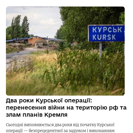
Два роки Курської операції:
перенесення війни на територію рф та
злам планів Кремля
Сьогодні виповнюється два роки від початку Курської
операції — безпрецедентної за задумом і виконанням