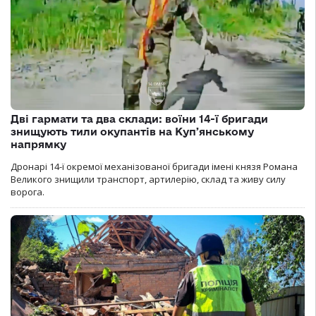
Дві гармати та два склади: воїни 14-ї бригади
знищують тили окупантів на Купʼянському
напрямку
Дронарі 14-ї окремої механізованої бригади імені князя Романа
Великого знищили транспорт, артилерію, склад та живу силу
ворога.