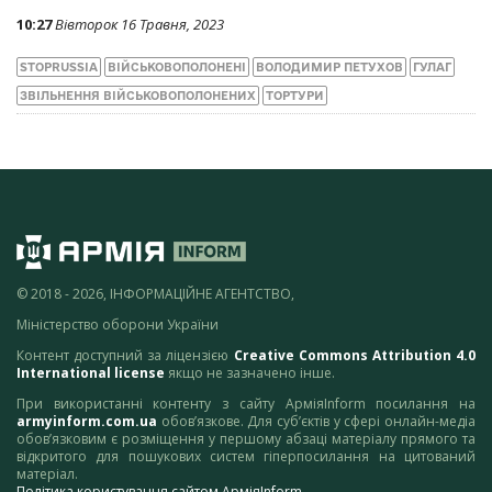
10:27
Вівторок 16 Травня, 2023
STOPRUSSIA
ВІЙСЬКОВОПОЛОНЕНІ
ВОЛОДИМИР ПЕТУХОВ
ГУЛАГ
ЗВІЛЬНЕННЯ ВІЙСЬКОВОПОЛОНЕНИХ
ТОРТУРИ
© 2018 - 2026, ІНФОРМАЦІЙНЕ АГЕНТСТВО,
Міністерство оборони України
Контент доступний за ліцензією
Creative Commons Attribution 4.0
International license
якщо не зазначено інше.
При використанні контенту з сайту АрміяInform посилання на
armyinform.com.ua
обов’язкове. Для суб’єктів у сфері онлайн-медіа
обов’язковим є розміщення у першому абзаці матеріалу прямого та
відкритого для пошукових систем гіперпосилання на цитований
матеріал.
Політика користування сайтом АрміяInform