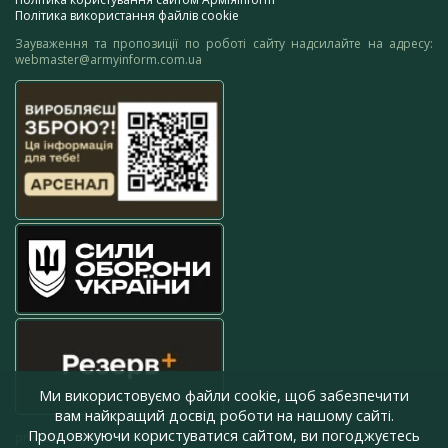
Політика використання файлів cookie
Зауваження та пропозиції по роботі сайту надсилайте на адресу:
webmaster@armyinform.com.ua
Ми використовуємо файли cookie, щоб забезпечити
вам найкращий досвід роботи на нашому сайті.
Продовжуючи користуватися сайтом, ви погоджуєтесь
press@armyinform.com.ua