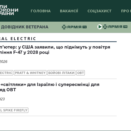
ГОЛОВНА
ВАКАНСІЇ
СОЦЗАХИСТ
ПРО 
ДОВІДНИК ВЕТЕРАНА
RAL ELECTRIC
’ютер: у США заявили, що піднімуть у повітря
ління F-47 у 2028 році
2026
ECTRIC
PRATT & WHITNEY
БОЙОВІ ЛІТАКИ
ОВТ
«світляки» для Ізраїлю і супересмінці для
ляд ОВТ
023
L SPIKE FIREFLY