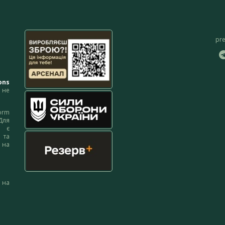
pr
ons
не
orm
Для
м є
 та
 на
 на