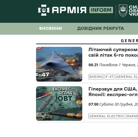
#НОВИНИ
ДОВІДНИК РЕКРУТА
GENE
Літаючий суперкомп
свій літак 6-го поко
06:21
Понеділок 1 Червня, 
BOEING
F-47
GENERAL EL
Гіперзвук для США, 
Японії: експрес-ог
07:00
Субота 30 Грудня, 2
GENERAL ELECTRIC
RAFAE