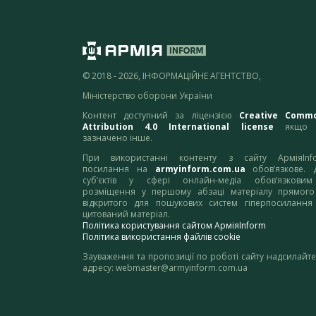
© 2018 - 2026, ІНФОРМАЦІЙНЕ АГЕНТСТВО,
Міністерство оборони України
Контент доступний за ліцензією
Creative Comm
Attribution 4.0 International license
якщо 
зазначено інше.
При використанні контенту з сайту АрміяInf
посилання на
armyinform.com.ua
обов’язкове. 
суб’єктів у сфері онлайн-медіа обов’язкови
розміщення у першому абзаці матеріалу прямого
відкритого для пошукових систем гіперпосилання
цитований матеріал.
Політика користування сайтом АрміяInform
Політика використання файлів cookie
Зауваження та пропозиції по роботі сайту надсилайте
адресу:
webmaster@armyinform.com.ua