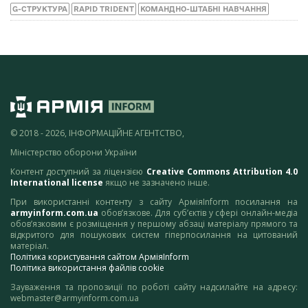
G-СТРУКТУРА
RAPID TRIDENT
КОМАНДНО-ШТАБНІ НАВЧАННЯ
© 2018 - 2026, ІНФОРМАЦІЙНЕ АГЕНТСТВО,
Міністерство оборони України
Контент доступний за ліцензією
Creative Commons Attribution 4.0
International license
якщо не зазначено інше.
При використанні контенту з сайту АрміяInform посилання на
armyinform.com.ua
обов’язкове. Для суб’єктів у сфері онлайн-медіа
обов’язковим є розміщення у першому абзаці матеріалу прямого та
відкритого для пошукових систем гіперпосилання на цитований
матеріал.
Політика користування сайтом АрміяInform
Політика використання файлів cookie
Зауваження та пропозиції по роботі сайту надсилайте на адресу:
webmaster@armyinform.com.ua