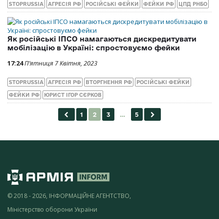
STOPRUSSIA
АГРЕСІЯ РФ
РОСІЙСЬКІ ФЕЙКИ
ФЕЙКИ РФ
ЦПД РНБО
Як російські ІПСО намагаються дискредитувати
мобілізацію в Україні: спростовуємо фейки
17:24
П’ятниця 7 Квітня, 2023
STOPRUSSIA
АГРЕСІЯ РФ
ВТОРГНЕННЯ РФ
РОСІЙСЬКІ ФЕЙКИ
ФЕЙКИ РФ
ЮРИСТ ІГОР СЄРКОВ
© 2018 - 2026, ІНФОРМАЦІЙНЕ АГЕНТСТВО,
Міністерство оборони України