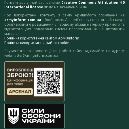
Контент доступний за ліцензією
Creative Commons Attribution 4.0
International license
якщо не зазначено інше.
При використанні контенту з сайту АрміяInform посилання на
armyinform.com.ua
обов’язкове. Для суб’єктів у сфері онлайн-медіа
обов’язковим є розміщення у першому абзаці матеріалу прямого та
відкритого для пошукових систем гіперпосилання на цитований
матеріал.
Політика користування сайтом АрміяInform
Політика використання файлів cookie
Зауваження та пропозиції по роботі сайту надсилайте на адресу:
webmaster@armyinform.com.ua