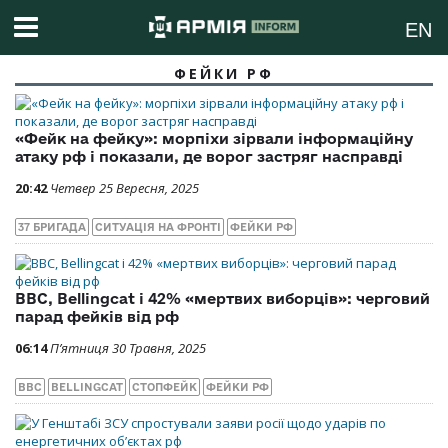
EN
ФЕЙКИ РФ
«Фейк на фейку»: морпіхи зірвали інформаційну
атаку рф і показали, де ворог застряг насправді
20:42
Четвер 25 Вересня, 2025
37 БРИГАДА
СИТУАЦІЯ НА ФРОНТІ
ФЕЙКИ РФ
ВВС, Bellingcat і 42% «мертвих виборців»: черговий
парад фейків від рф
06:14
П’ятниця 30 Травня, 2025
BBC
BELLINGCAT
СТОПФЕЙК
ФЕЙКИ РФ