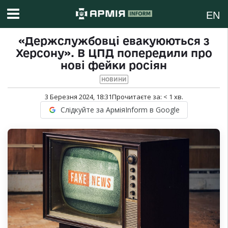
EN
«Держслужбовці евакуюються з
Херсону». В ЦПД попередили про
нові фейки росіян
НОВИНИ
3 Березня 2024, 18:31
Прочитаєте за:
< 1
хв.
Слідкуйте за АрміяInform в Google