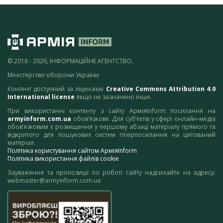
© 2018 - 2026, ІНФОРМАЦІЙНЕ АГЕНТСТВО,
Міністерство оборони України
Контент доступний за ліцензією
Creative Commons Attribution 4.0
International license
якщо не зазначено інше.
При використанні контенту з сайту АрміяInform посилання на
armyinform.com.ua
обов’язкове. Для суб’єктів у сфері онлайн-медіа
обов’язковим є розміщення у першому абзаці матеріалу прямого та
відкритого для пошукових систем гіперпосилання на цитований
матеріал.
Політика користування сайтом АрміяInform
Політика використання файлів cookie
Зауваження та пропозиції по роботі сайту надсилайте на адресу:
webmaster@armyinform.com.ua