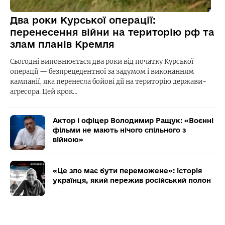
Два роки Курської операції:
перенесення війни на територію рф та
злам планів Кремля
Сьогодні виповнюється два роки від початку Курської
операції — безпрецедентної за задумом і виконанням
кампанії, яка перенесла бойові дії на територію держави-
агресора. Цей крок…
Актор і офіцер Володимир Ращук: «Воєнні
фільми не мають нічого спільного з
війною»
«Це зло має бути переможене»: історія
українця, який пережив російський полон