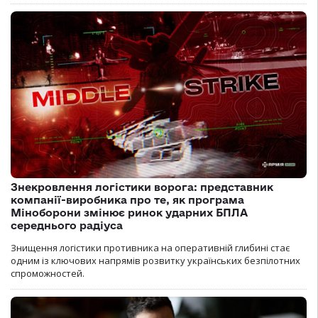
Знекровлення логістики ворога: представник
компанії-виробника про те, як програма
Міноборони змінює ринок ударних БПЛА
середнього радіуса
Знищення логістики противника на оперативній глибині стає
одним із ключових напрямів розвитку українських безпілотних
спроможностей.