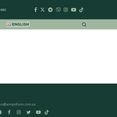
НАС
ENGLISH
ess@armyinform.com.ua