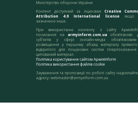
Міністерство оборони України
Контент доступний за ліцензією
Creative Comm
Attribution 4.0 International license
якщо 
зазначено інше.
При використанні контенту з сайту АрміяInf
посилання на
armyinform.com.ua
обов’язкове. 
суб’єктів у сфері онлайн-медіа обов’язкови
розміщення у першому абзаці матеріалу прямого
відкритого для пошукових систем гіперпосилання
цитований матеріал.
Політика користування сайтом АрміяInform
Політика використання файлів cookie
Зауваження та пропозиції по роботі сайту надсилайте
адресу:
webmaster@armyinform.com.ua