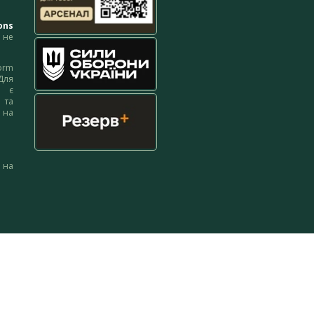
ons
не
orm
Для
м є
 та
 на
 на