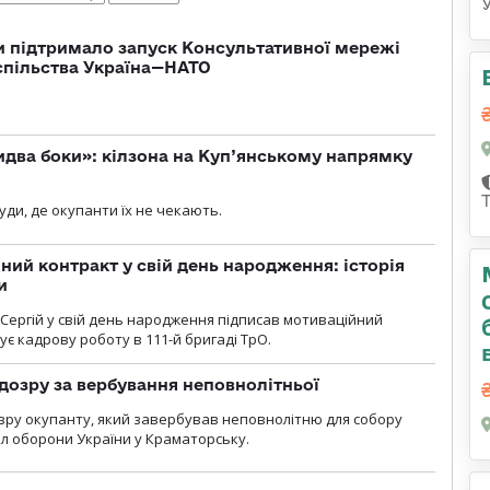
 підтримало запуск Консультативної мережі
спільства Україна—НАТО
бидва боки»: кілзона на Куп’янському напрямку
я
уди, де окупанти їх не чекають.
ний контракт у свій день народження: історія
и
 Сергій у свій день народження підписав мотиваційний
ує кадрову роботу в 111-й бригаді ТрО.
дозру за вербування неповнолітньої
зру окупанту, який завербував неповнолітню для собору
л оборони України у Краматорську.