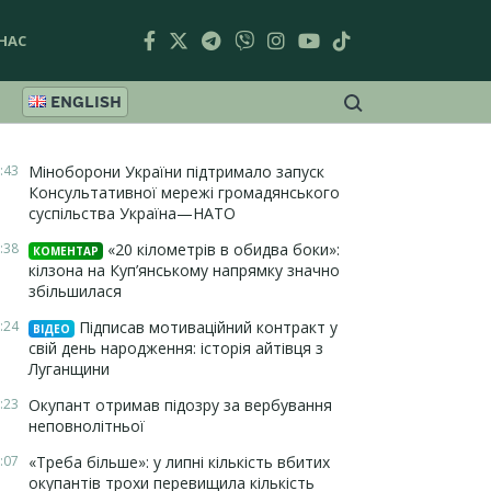
НАС
ENGLISH
:43
Міноборони України підтримало запуск
Консультативної мережі громадянського
суспільства Україна—НАТО
:38
«20 кілометрів в обидва боки»:
КОМЕНТАР
кілзона на Куп’янському напрямку значно
збільшилася
:24
Підписав мотиваційний контракт у
ВІДЕО
свій день народження: історія айтівця з
Луганщини
:23
Окупант отримав підозру за вербування
неповнолітньої
:07
«Треба більше»: у липні кількість вбитих
окупантів трохи перевищила кількість