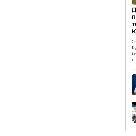
Д
п
т
К
С
К
і 
н