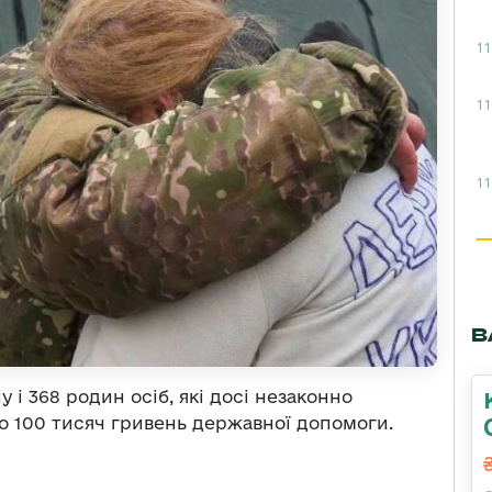
11
11
11
В
 і 368 родин осіб, які досі незаконно
 100 тисяч гривень державної допомоги.