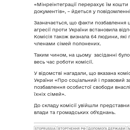
«Мінреінтеграції перерахує їм кошти
документів», – йдеться у повідомленні
Зазначається, що факти позбавлення 
агресії проти України встановила відпо
Комісія також визнала 64 людини, які
членами сімей полонених.
Таким чином, на цьому засіданні було
весь час роботи комісії.
У відомстві нагадали, що вказана комі
України «Про соціальний і правовий з
позбавлення особистої свободи внаслід
їхніх сімей».
До складу комісії увійшли представни
влади та громадських об’єднань.
STOPRUSSIA
ВТОРГНЕННЯ РФ
ДОПОМОГА ДЕРЖАВИ
М