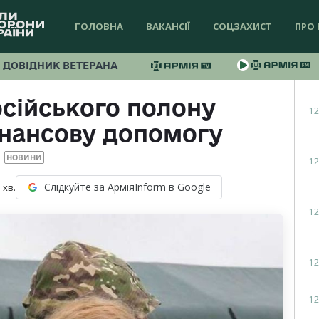
ГОЛОВНА
ВАКАНСІЇ
СОЦЗАХИСТ
ПРО 
ДОВІДНИК ВЕТЕРАНА
осійського полону
12
нансову допомогу
НОВИНИ
12
Слідкуйте за АрміяInform в Google
1
хв.
12
12
12