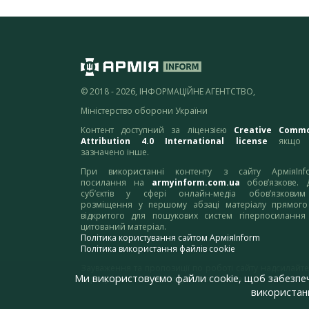
© 2018 - 2026, ІНФОРМАЦІЙНЕ АГЕНТСТВО,
Міністерство оборони України
Контент доступний за ліцензією
Creative Comm
Attribution 4.0 International license
якщо 
зазначено інше.
При використанні контенту з сайту АрміяInf
посилання на
armyinform.com.ua
обов’язкове. 
суб’єктів у сфері онлайн-медіа обов’язкови
розміщення у першому абзаці матеріалу прямого
відкритого для пошукових систем гіперпосилання
цитований матеріал.
Політика користування сайтом АрміяInform
Політика використання файлів cookie
Зауваження та пропозиції по роботі сайту надсилайте
Ми використовуємо файли cookie, щоб забезпе
адресу:
webmaster@armyinform.com.ua
використанн