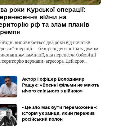
ва роки Курської операції:
еренесення війни на
ериторію рф та злам планів
ремля
ьогодні виповнюється два роки від початку
урської операції — безпрецедентної за задумом
виконанням кампанії, яка перенесла бойові дії
а територію держави-агресора. Цей крок…
Актор і офіцер Володимир
Ращук: «Воєнні фільми не мають
нічого спільного з війною»
«Це зло має бути переможене»:
історія українця, який пережив
російський полон