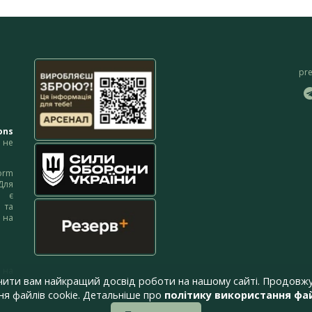
pr
ons
не
orm
Для
м є
 та
 на
 на
чити вам найкращий досвід роботи на нашому сайті. Продовжу
я файлів cookie. Детальніше про
політику використання фай