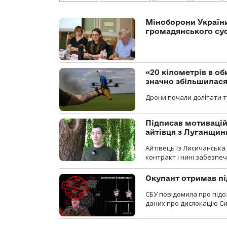
Міноборони України
громадянського су
«20 кілометрів в о
значно збільшилас
Дрони почали долітати т
Підписав мотивацій
айтівця з Луганщин
Айтівець із Лисичанська
контракт і нині забезпеч
Окупант отримав пі
СБУ повідомила про підо
даних про дислокацію Си