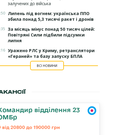
залучених до війська
:50
Липень під вогнем: українська ППО
збила понад 5,3 тисячі ракет і дронів
:35
За місяць мінус понад 50 тисяч цілей:
Повітряні Сили підбили підсумки
липня
:16
Уражено РЛС у Криму, ретранслятори
«Гераней» та базу запуску БПЛА
ВСІ НОВИНИ
АКАНСІЇ
Командир відділення 23
ОМБр
від 20800 до 190000 грн