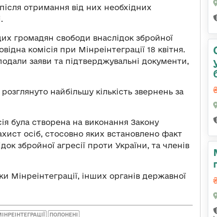
 після отримання від них необхідних
.
цих громадян свободи внаслідок збройної
відна комісія при Мінреінтеграції 18 квітня.
 подали заяви та підтверджувальні документи,
 розглянуто найбільшу кількість звернень за
сія була створена на виконання Закону
ахист осіб, стосовно яких встановлено факт
ок збройної агресії проти України, та членів
ки Мінреінтеграції, інших органів державної
ІНРЕІНТЕГРАЦІЇ
ПОЛОНЕНІ