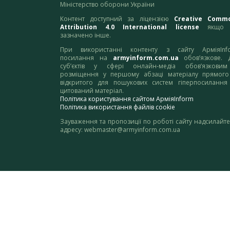
Міністерство оборони України
Контент доступний за ліцензією
Creative Comm
Attribution 4.0 International license
якщо 
зазначено інше.
При використанні контенту з сайту АрміяInf
посилання на
armyinform.com.ua
обов’язкове. 
суб’єктів у сфері онлайн-медіа обов’язкови
розміщення у першому абзаці матеріалу прямого
відкритого для пошукових систем гіперпосилання
цитований матеріал.
Політика користування сайтом АрміяInform
Політика використання файлів cookie
Зауваження та пропозиції по роботі сайту надсилайте
адресу:
webmaster@armyinform.com.ua