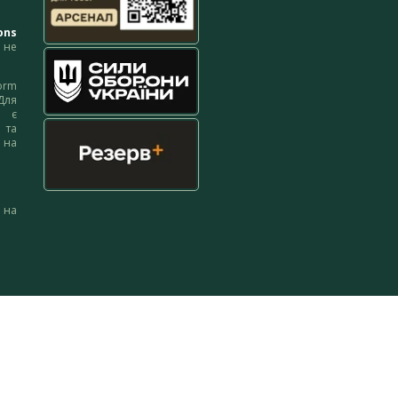
ons
не
orm
Для
м є
 та
 на
 на