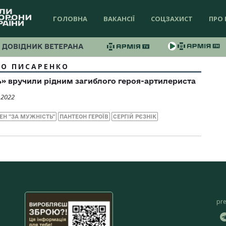
ГОЛОВНА
ВАКАНСІЇ
СОЦЗАХИСТ
ПРО 
ДОВІДНИК ВЕТЕРАНА
О ПИСАРЕНКО
» вручили рідним загиблого героя-артилериста
 2022
ЕН "ЗА МУЖНІСТЬ"
ПАНТЕОН ГЕРОЇВ
СЕРГІЙ РЄЗНІК
pr