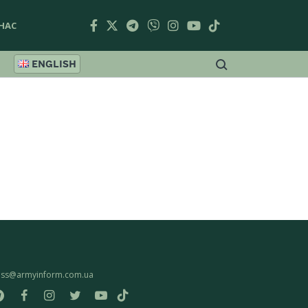
НАС
ENGLISH
ess@armyinform.com.ua