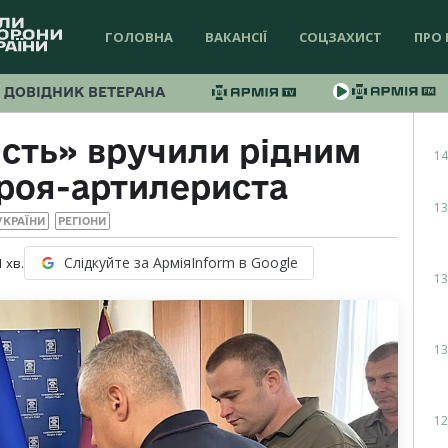
ГОЛОВНА
ВАКАНСІЇ
СОЦЗАХИСТ
ПРО 
ДОВІДНИК ВЕТЕРАНА
сть» вручили рідним
14
ероя-артилериста
13
УКРАЇНИ
РЕГІОНИ
Слідкуйте за АрміяInform в Google
1
хв.
13
13
12