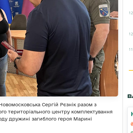
12
12
11
В
 Новомосковська
Сергій Рєзнік разом з
го територіального центру комплектування
оду дружині загиблого героя Марині