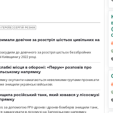
 ГЕРОЇВ
СЕРГІЙ РЄЗНІК
римали довічне за розстріл шістьох цивільних на
 засудили до довічного за розстріл шістьох беззбройних
ї Київщини у 2022 році.
лабкі місця в обороні: «Перун» розповів про
ільському напрямку
рямку окупанти намагаються невеликими групами проникати
уже знищили українські військові.
ищила російський танк, який ховався у лісосмузі
апрямку
sis за допомогою FPV-дронів і дронів-бомберів знищили танк,
я замаскувати в лісосмузі на Запорізькому напрямку.