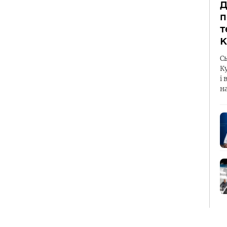
Д
п
т
К
С
К
і 
н