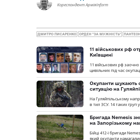
Кореспондент АрміяInform
ДМИТРО ПИСАРЕНКО
ОРДЕН "ЗА МУЖНІСТЬ"
ПАНТЕОН
11 військових рф от
Київщині
11 військових рф заочно
цивільних під час окупаці
Окупанти шукають с
ситуацію на Гуляйп
На Гуляйпільському нап
в тил ЗСУ. 14 таких груп 
Бригада Nemesis зн
на Запорізькому н
Бійці 412-ї бригади Neme
який окупанти намагалис