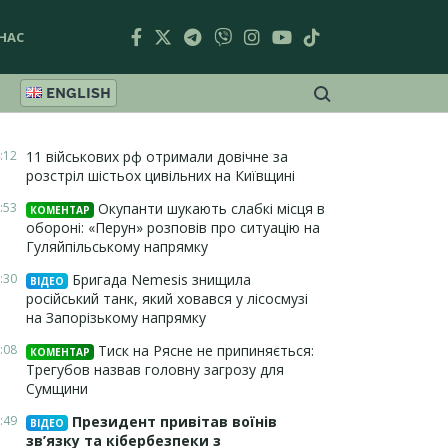
НАС
ENGLISH
:12
11 військових рф отримали довічне за
розстріл шістьох цивільних на Київщині
:53
Окупанти шукають слабкі місця в
КОМЕНТАР
обороні: «Перун» розповів про ситуацію на
Гуляйпільському напрямку
:30
Бригада Nemesis знищила
ВІДЕО
російський танк, який ховався у лісосмузі
на Запорізькому напрямку
:08
Тиск на Рясне не припиняється:
КОМЕНТАР
Трегубов назвав головну загрозу для
Сумщини
:49
Президент привітав воїнів
ВІДЕО
зв’язку та кібербезпеки з