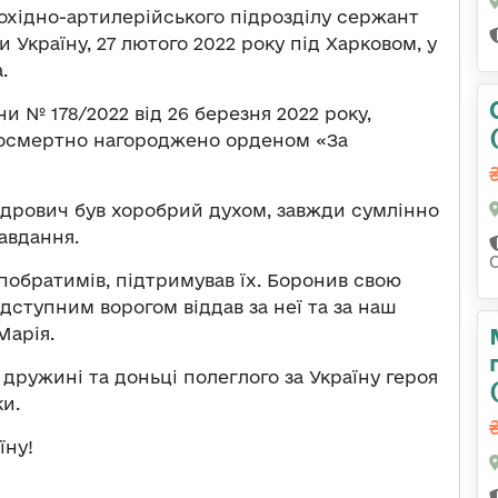
хідно-артилерійського підрозділу сержант
Україну, 27 лютого 2022 року під Харковом, у
а.
їни
№ 178/2022 від 26 березня 2022 року,
осмертно нагороджено орденом «За
дрович був хоробрий духом, завжди сумлінно
завдання.
побратимів, підтримував їх. Боронив свою
ідступним ворогом віддав за неї та за наш
Марія.
 дружині та доньці полеглого за Україну героя
и.
їну!