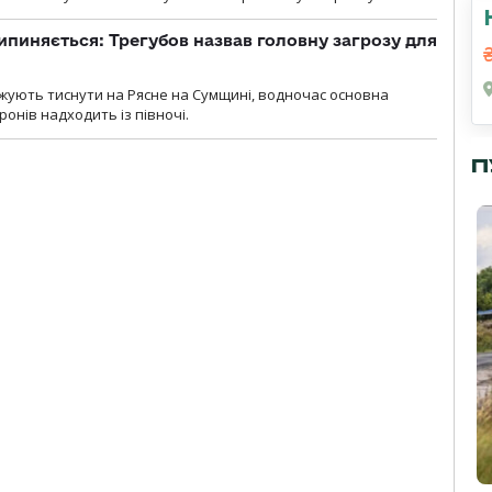
ипиняється: Трегубов назвав головну загрозу для
вжують тиснути на Рясне на Сумщині, водночас основна
ронів надходить із півночі.
П