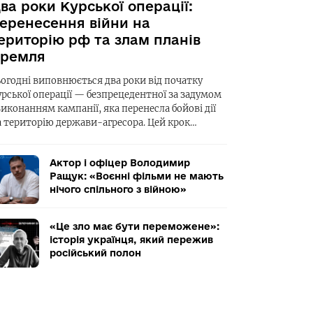
ва роки Курської операції:
еренесення війни на
ериторію рф та злам планів
ремля
ьогодні виповнюється два роки від початку
урської операції — безпрецедентної за задумом
виконанням кампанії, яка перенесла бойові дії
а територію держави-агресора. Цей крок…
Актор і офіцер Володимир
Ращук: «Воєнні фільми не мають
нічого спільного з війною»
«Це зло має бути переможене»:
історія українця, який пережив
російський полон