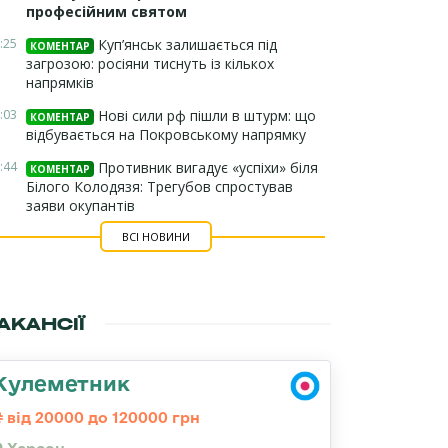
професійним святом
:25
Куп’янськ залишається під
КОМЕНТАР
загрозою: росіяни тиснуть із кількох
напрямків
:03
Нові сили рф пішли в штурм: що
КОМЕНТАР
відбувається на Покровському напрямку
:44
Противник вигадує «успіхи» біля
КОМЕНТАР
Білого Колодязя: Трегубов спростував
заяви окупантів
ВСІ НОВИНИ
АКАНСІЇ
Кулеметник
від 20000 до 120000 грн