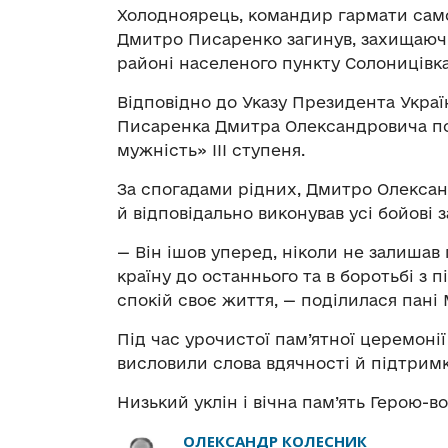
Холодноярець, командир гармати само
Дмитро Писаренко загинув, захищаючи 
районі населеного пункту Солоницівк
Відповідно до Указу Президента Укра
Писаренка Дмитра Олександровича п
мужність» ІІІ ступеня.
За спогадами рідних, Дмитро Олексан
й відповідально виконував усі бойові 
—
Він ішов уперед, ніколи не залишав 
країну до останнього та в боротьбі з п
спокій своє життя,
—
поділилася пані 
Під час урочистої пам’ятної церемонії
висловили слова вдячності й підтримк
Низький уклін і вічна пам’ять Герою-во
ОЛЕКСАНДР КОЛЕСНИК