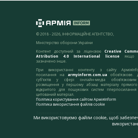
© 2018 - 2026, ІНФОРМАЦІЙНЕ АГЕНТСТВО,
Міністерство оборони України
Контент доступний за ліцензією
Creative Comm
Attribution 4.0 International license
якщо 
зазначено інше.
При використанні контенту з сайту АрміяInf
посилання на
armyinform.com.ua
обов’язкове. 
суб’єктів у сфері онлайн-медіа обов’язкови
розміщення у першому абзаці матеріалу прямого
відкритого для пошукових систем гіперпосилання
цитований матеріал.
Політика користування сайтом АрміяInform
Політика використання файлів cookie
Зауваження та пропозиції по роботі сайту надсилайте
Ми використовуємо файли cookie, щоб забезпе
адресу:
webmaster@armyinform.com.ua
використанн