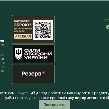
pr
ons
не
orm
Для
м є
 та
 на
 на
чити вам найкращий досвід роботи на нашому сайті. Продовжу
я файлів cookie. Детальніше про
політику використання фай
Погоджуюсь