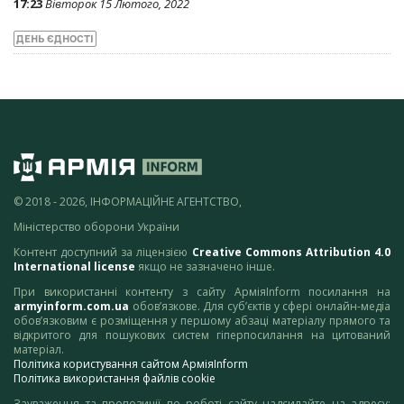
17:23
Вівторок 15 Лютого, 2022
ДЕНЬ ЄДНОСТІ
© 2018 - 2026, ІНФОРМАЦІЙНЕ АГЕНТСТВО,
Міністерство оборони України
Контент доступний за ліцензією
Creative Commons Attribution 4.0
International license
якщо не зазначено інше.
При використанні контенту з сайту АрміяInform посилання на
armyinform.com.ua
обов’язкове. Для суб’єктів у сфері онлайн-медіа
обов’язковим є розміщення у першому абзаці матеріалу прямого та
відкритого для пошукових систем гіперпосилання на цитований
матеріал.
Політика користування сайтом АрміяInform
Політика використання файлів cookie
Зауваження та пропозиції по роботі сайту надсилайте на адресу: