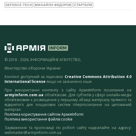
DEFENCE-TECH
МИХАЙЛО ФЕДОРОВ
СТАРТАПИ
© 2018 - 2026, ІНФОРМАЦІЙНЕ АГЕНТСТВО,
Міністерство оборони України
Контент доступний за ліцензією
Creative Commons Attribution 4.0
International license
якщо не зазначено інше.
При використанні контенту з сайту АрміяInform посилання на
armyinform.com.ua
обов’язкове. Для суб’єктів у сфері онлайн-медіа
обов’язковим є розміщення у першому абзаці матеріалу прямого та
відкритого для пошукових систем гіперпосилання на цитований
матеріал.
Політика користування сайтом АрміяInform
Політика використання файлів cookie
Зауваження та пропозиції по роботі сайту надсилайте на адресу:
webmaster@armyinform.com.ua