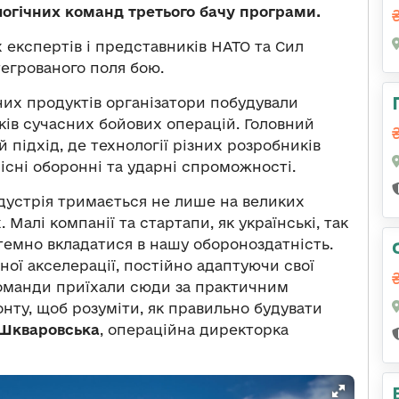
логічних команд третього бачу програми.
х експертів і представників НАТО та Сил
тегрованого поля бою.
них продуктів організатори побудували
ів сучасних бойових операцій. Головний
 підхід, де технології різних розробників
сні оборонні та ударні спроможності.
дустрія тримається не лише на великих
Малі компанії та стартапи, як українські, так
стемно вкладатися в нашу обороноздатність.
ної акселерації, постійно адаптуючи свої
команди приїхали сюди за практичним
нту, щоб розуміти, як правильно будувати
Шкваровська
, операційна директорка