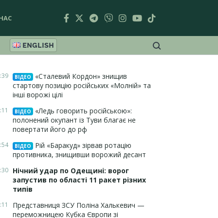
НАС
ENGLISH
:39
«Сталевий Кордон» знищив
ВІДЕО
стартову позицію російських «Молній» та
інші ворожі цілі
:11
«Ледь говорить російською»:
ВІДЕО
полонений окупант із Туви благає не
повертати його до рф
:54
Рій «Баракуд» зірвав ротацію
ВІДЕО
противника, знищивши ворожий десант
:30
Нічний удар по Одещині: ворог
запустив по області 11 ракет різних
типів
:11
Представниця ЗСУ Поліна Халькевич —
переможницею Кубка Європи зі