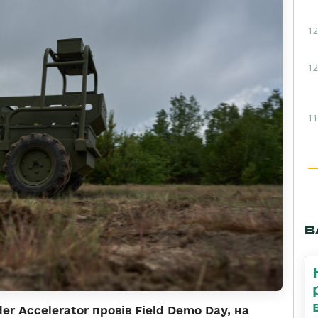
12
12
11
В
r Accelerator провів Field Demo Day, на