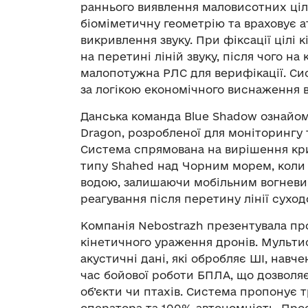
раннього виявлення маловисотних ціл
біоміметичну геометрію та враховує 
викривлення звуку. При фіксації цілі
на перетині ліній звуку, після чого н
малопотужна РЛС для верифікації. Си
за логікою економічного виснаження в
Данська команда Blue Shadow ознайом
Dragon, розробленої для моніторингу 
Система спрямована на вирішення кр
типу Shahed над Чорним морем, коли р
водою, залишаючи мобільним вогневи
реагування після перетину лінії суход
Компанія Nebostrazh презентувала пр
кінетичного ураження дронів. Мультис
акустичні дані, які обробляє ШІ, навч
час бойової роботи БПЛА, що дозволя
об’єкти чи птахів. Система пропонує 