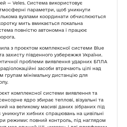
ей — Veles. Система використовує
атмосферні параметри, щоб уникнути
 кількома вузлами координати обчислюються
а коротку мить вмикається локальна
стема повністю автономна і працює
орога.
ила з проєктом комплексної системи Blue
та захисту південного узбережжя України.
итичної проблеми виявлення ударних БПЛА
адіолокаційні засоби втрачають цілі над
м групам мінімальну дистанцію для
олу.
оєкт комплексної системи виявлення та
енсорне ядро збирає теплові, візуальні та
ений на великому масиві даних зібраних під
є уникнути хибних спрацювань на цивільні
три режими: повний контроль, під наглядом