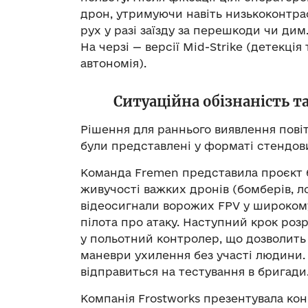
дрон, утримуючи навіть низькоконтрас
рух у разі заїзду за перешкоди чи дим
На черзі — версії Mid-Strike (детекція
автономія).
Ситуаційна обізнаність т
Рішення для раннього виявлення пові
були представлені у форматі стендови
Команда Fremen представила проєкт 
живучості важких дронів (бомберів, л
відеосигнали ворожих FPV у широкому
пілота про атаку. Наступний крок роз
у польотний контролер, що дозволить
маневри ухилення без участі людини. 
відправиться на тестування в бригади
Компанія Frostworks презентувала ко