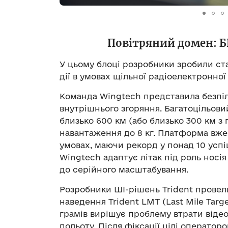
Повітряний домен: БП
У цьому блоці розробники зробили ста
дії в умовах щільної радіоелектронної 
Команда Wingtech представила безпіл
внутрішнього згоряння. Багатоцільов
близько 600 км (або близько 300 км з
навантаження до 8 кг. Платформа вже
умовах, маючи рекорд у понад 10 успі
Wingtech адаптує літак під роль носія
до серійного масштабування.
Розробники ШІ-рішень Trident прове
наведення Trident LMT (Last Mile Targ
грамів вирішує проблему втрати відеос
польоту. Після фіксації цілі операто