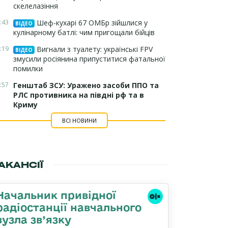
скелелазіння
:43
Шеф-кухарі 67 ОМБр зійшлися у
ВІДЕО
кулінарному батлі: чим пригощали бійців
:19
Вигнали з туалету: українські FPV
ВІДЕО
змусили росіянина припуститися фатальної
помилки
:57
Генштаб ЗСУ: Уражено засоби ППО та
РЛС противника на півдні рф та в
Криму
ВСІ НОВИНИ
АКАНСІЇ
Начальник привідної
радіостанції навчального
вузла зв’язку