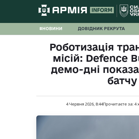
#НОВИНИ
ДОВІДНИК РЕКРУТА
Роботизація тра
місій: Defenсe B
демо-дні показа
батчу
4 Червня 2026, 8:44
Прочитаєте за:
4