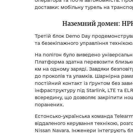
оператора та 100% автономність. Про
доставки: мобільну турель на транспо
Наземний домен: НРК
Третій блок Demo Day продемонстрував 
та безекіпажного управління технікою
На полігон було виведено універсаль
Платформа здатна перевозити близько
км на одному заряді. Завдяки безповіт
до проколів та уламків. Шарнірна рам
постійний контакт із ґрунтом без зав
інфраструктуру під Starlink, LTE та 
всередину, що дозволяє закріпити нош
поранених.
Естонсько-українська команда Telearm
віддаленого керування технікою, розг
Nissan Navara. Інженери інтегрують б