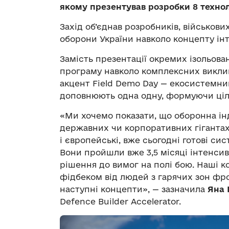
якому презентував розробки 8 техно
Захід об’єднав розробників, військови
оборони України навколо концепту ін
Замість презентації окремих ізольова
програму навколо комплексних виклик
акцент Field Demo Day — екосистемний
доповнюють одна одну, формуючи цілі
«Ми хочемо показати, що оборонна ін
державних чи корпоративних гігантах. 
і європейські, вже сьогодні готові си
Вони пройшли вже 3,5 місяці інтенсив
рішення до вимог на полі бою. Наші 
фідбеком від людей з гарячих зон фро
наступні концепти», — зазначила
Яна 
Defence Builder Accelerator.