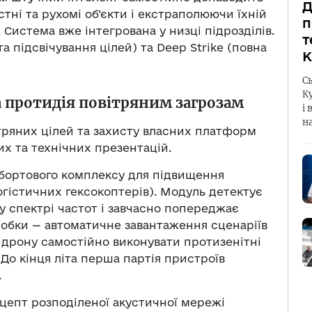
Д
тні та рухомі об’єкти і екстраполюючи їхній
п
. Система вже інтегрована у низці підрозділів.
т
 та підсвічування цілей) та Deep Strike (повна
К
С
К
а протидія повітряним загрозам
і 
н
тряних цілей та захисту власних платформ
х та технічних презентацій.
бортового комплексу для підвищення
огістичних гексокоптерів). Модуль детектує
 спектрі частот і завчасно попереджає
робки — автоматичне завантаження сценаріїв
 дрону самостійно виконувати протизенітні
До кінця літа перша партія пристроїв
.
нцепт розподіленої акустичної мережі