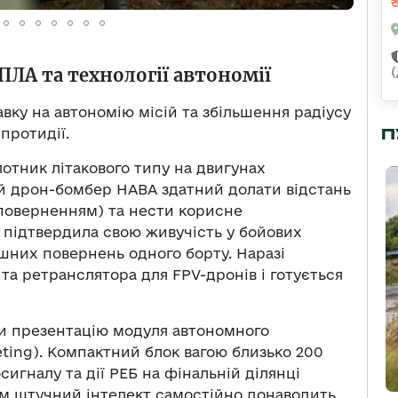
ЛА та технології автономії
вку на автономію місій та збільшення радіусу
П
протидії.
отник літакового типу на двигунах
ий дрон-бомбер HABA здатний долати відстань
 поверненням) та нести корисне
 підтвердила свою живучість у бойових
шних повернень одного борту. Наразі
 та ретранслятора для FPV-дронів і готується
ли презентацію модуля автономного
eting). Компактний блок вагою близько 200
игналу та дії РЕБ на фінальній ділянці
ром штучний інтелект самостійно донаводить