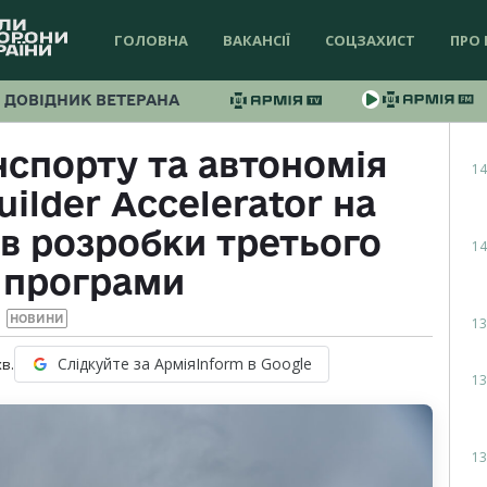
ГОЛОВНА
ВАКАНСІЇ
СОЦЗАХИСТ
ПРО 
ДОВІДНИК ВЕТЕРАНА
нспорту та автономія
14
uilder Accelerator на
в розробки третього
14
 програми
НОВИНИ
13
Слідкуйте за АрміяInform в Google
хв.
13
13