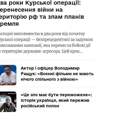
ва роки Курської операції:
еренесення війни на
ериторію рф та злам планів
ремля
ьогодні виповнюється два роки від початку
урської операції — безпрецедентної за задумом
виконанням кампанії, яка перенесла бойові дії
а територію держави-агресора. Цей крок…
Актор і офіцер Володимир
Ращук: «Воєнні фільми не мають
нічого спільного з війною»
«Це зло має бути переможене»:
історія українця, який пережив
російський полон