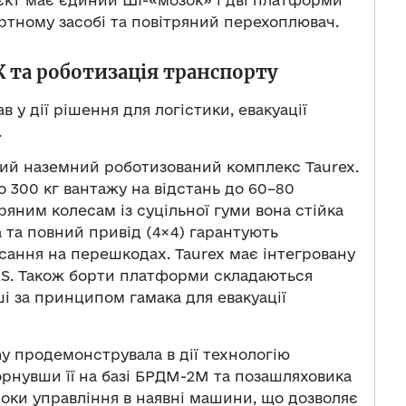
єкт має єдиний ШІ-«мозок» і дві платформи
ртному засобі та повітряний перехоплювач.
 та роботизація транспорту
у дії рішення для логістики, евакуації
.
ний наземний роботизований комплекс Taurex.
 300 кг вантажу на відстань до 60–80
ряним колесам із суцільної гуми вона стійка
а та повний привід (4×4) гарантують
исання на перешкодах. Taurex має інтегровану
ELRS. Також борти платформи складаються
і за принципом гамака для евакуації
y продемонструвала в дії технологію
орнувши її на базі БРДМ-2М та позашляховика
локи управління в наявні машини, що дозволяє