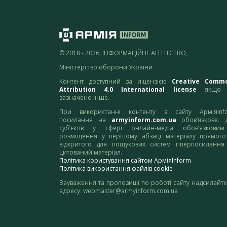
© 2018 - 2026, ІНФОРМАЦІЙНЕ АГЕНТСТВО,
Міністерство оборони України
Контент доступний за ліцензією
Creative Comm
Attribution 4.0 International license
якщо 
зазначено інше.
При використанні контенту з сайту АрміяInf
посилання на
armyinform.com.ua
обов’язкове. 
суб’єктів у сфері онлайн-медіа обов’язкови
розміщення у першому абзаці матеріалу прямого
відкритого для пошукових систем гіперпосилання
цитований матеріал.
Політика користування сайтом АрміяInform
Політика використання файлів cookie
Зауваження та пропозиції по роботі сайту надсилайте
адресу:
webmaster@armyinform.com.ua