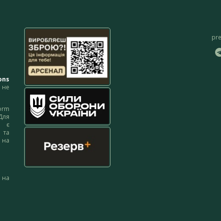
pr
ons
не
orm
Для
м є
 та
 на
 на