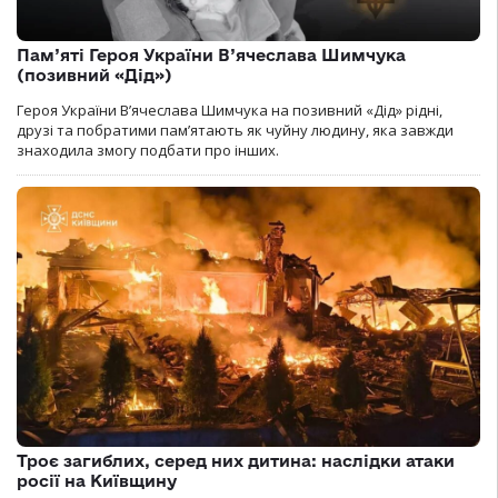
Пам’яті Героя України В’ячеслава Шимчука
(позивний «Дід»)
Героя України В’ячеслава Шимчука на позивний «Дід» рідні,
друзі та побратими пам’ятають як чуйну людину, яка завжди
знаходила змогу подбати про інших.
Троє загиблих, серед них дитина: наслідки атаки
росії на Київщину