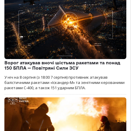
Ворог атакував вночі шістьма ракетами та понад
150 БПЛА — Повітряні Сили ЗСУ
У ніч на 8 серпня (з 18:00 7 серпня) противник атакував
балістичними ракетами «Іскандер-М» та зенітними керованими
ракетами С-400, а також 151 ударним БПЛА.