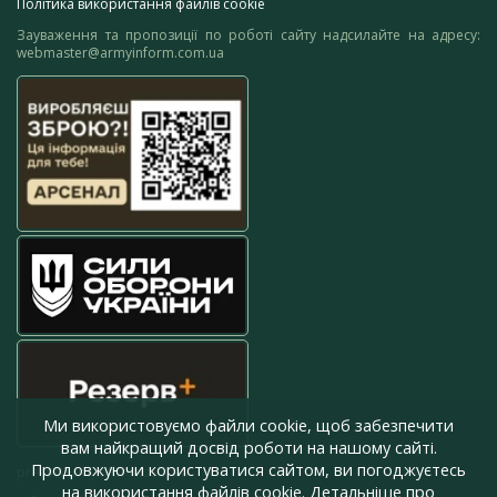
Політика використання файлів cookie
Зауваження та пропозиції по роботі сайту надсилайте на адресу:
webmaster@armyinform.com.ua
Ми використовуємо файли cookie, щоб забезпечити
вам найкращий досвід роботи на нашому сайті.
Продовжуючи користуватися сайтом, ви погоджуєтесь
press@armyinform.com.ua
на використання файлів cookie. Детальніше про