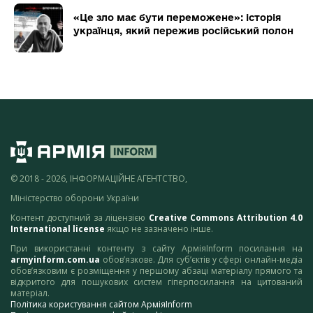
«Це зло має бути переможене»: історія
українця, який пережив російський полон
© 2018 - 2026, ІНФОРМАЦІЙНЕ АГЕНТСТВО,
Міністерство оборони України
Контент доступний за ліцензією
Creative Commons Attribution 4.0
International license
якщо не зазначено інше.
При використанні контенту з сайту АрміяInform посилання на
armyinform.com.ua
обов’язкове. Для суб’єктів у сфері онлайн-медіа
обов’язковим є розміщення у першому абзаці матеріалу прямого та
відкритого для пошукових систем гіперпосилання на цитований
матеріал.
Політика користування сайтом АрміяInform