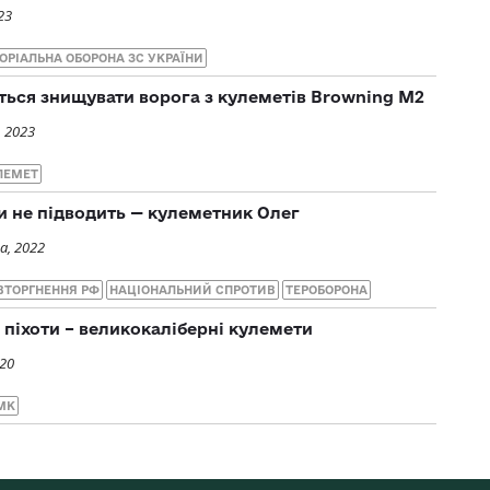
23
ОРІАЛЬНА ОБОРОНА ЗС УКРАЇНИ
ься знищувати ворога з кулеметів Browning M2
, 2023
ЛЕМЕТ
и не підводить — кулеметник Олег
а, 2022
ВТОРГНЕННЯ РФ
НАЦІОНАЛЬНИЙ СПРОТИВ
ТЕРОБОРОНА
піхоти – великокаліберні кулемети
020
МК