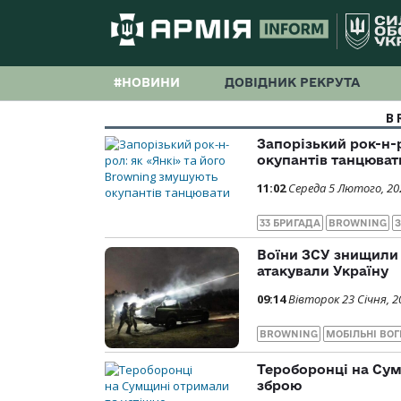
#НОВИНИ
ДОВІДНИК РЕКРУТА
B
Запорізький рок-н-
окупантів танцюват
11:02
Середа 5 Лютого, 20
33 БРИГАДА
BROWNING
Воїни ЗСУ знищили з
атакували Україну
09:14
Вівторок 23 Січня, 2
BROWNING
МОБІЛЬНІ ВОГ
Тероборонці на Су
зброю