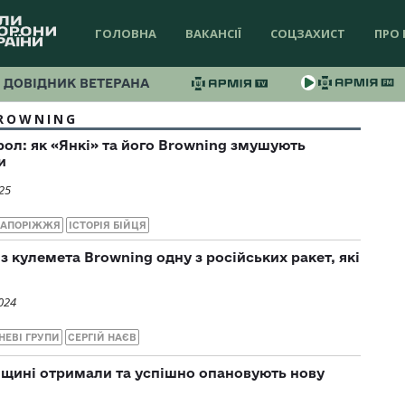
ГОЛОВНА
ВАКАНСІЇ
СОЦЗАХИСТ
ПРО 
ДОВІДНИК ВЕТЕРАНА
ROWNING
рол: як «Янкі» та його Browning змушують
и
25
ЗАПОРІЖЖЯ
ІСТОРІЯ БІЙЦЯ
 кулемета Browning одну з російських ракет, які
024
НЕВІ ГРУПИ
СЕРГІЙ НАЄВ
мщині отримали та успішно опановують нову