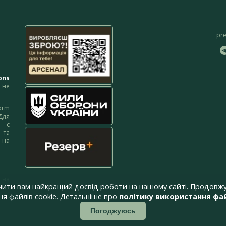
pr
ons
не
orm
Для
м є
 та
 на
 на
чити вам найкращий досвід роботи на нашому сайті. Продовжу
я файлів cookie. Детальніше про
політику використання фай
Погоджуюсь