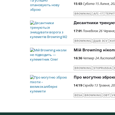
15:03
Субота 15 Липня, 20
BROWNING
АГС-17
ТЕРИТ
Десантники тренуют
17:01
Понеділок 26 Червня
BROWNING
ДШВ ЗСУ
КУ
Мій Browning нікол
16:36
Четвер 24 Листопад
BROWNING
STOPRUSSIA
Про могутню зброю 
14:19
Середа 13 Травня, 2
BESA
BROWNING
ОВТ
У