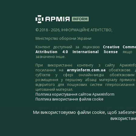
© 2018 - 2026, ІНФОРМАЦІЙНЕ АГЕНТСТВО,
Міністерство оборони України
Контент доступний за ліцензією
Creative Comm
Attribution 4.0 International license
якщо 
зазначено інше.
При використанні контенту з сайту АрміяInf
посилання на
armyinform.com.ua
обов’язкове. 
суб’єктів у сфері онлайн-медіа обов’язкови
розміщення у першому абзаці матеріалу прямого
відкритого для пошукових систем гіперпосилання
цитований матеріал.
Політика користування сайтом АрміяInform
Політика використання файлів cookie
Зауваження та пропозиції по роботі сайту надсилайте
Ми використовуємо файли cookie, щоб забезпе
адресу:
webmaster@armyinform.com.ua
використанн