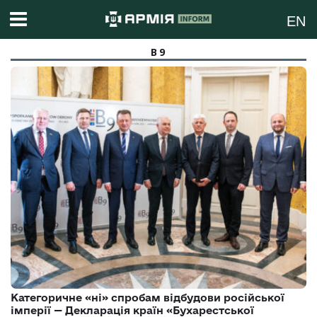
EN
B9
Категоричне «ні» спробам відбудови російської
імперії — Декларація країн «Бухарестської