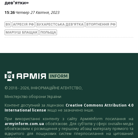
дев’ятки»
15:26
Четвер 27 Квітня, 2023
B9
АГРЕСІЯ РФ
БУХАРЕСТСЬКА ДЕВ’ЯТКА
ВТОРГНЕННЯ РФ
МАРІУШ БЛАЩАК
ПОЛЬЩА
© 2018 - 2026, ІНФОРМАЦІЙНЕ АГЕНТСТВО,
Міністерство оборони України
Контент доступний за ліцензією
Creative Commons Attribution 4.0
International license
якщо не зазначено інше.
При використанні контенту з сайту АрміяInform посилання на
armyinform.com.ua
обов’язкове. Для суб’єктів у сфері онлайн-медіа
обов’язковим є розміщення у першому абзаці матеріалу прямого та
відкритого для пошукових систем гіперпосилання на цитований