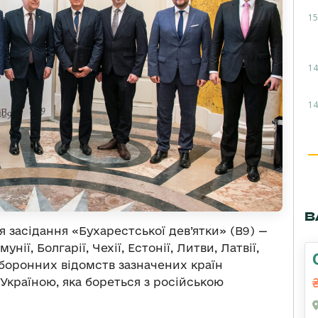
15
14
14
В
я засідання «Бухарестської дев’ятки» (B9) —
нії, Болгарії, Чехії, Естонії, Литви, Латвії,
боронних відомств зазначених країн
Україною, яка бореться з російською