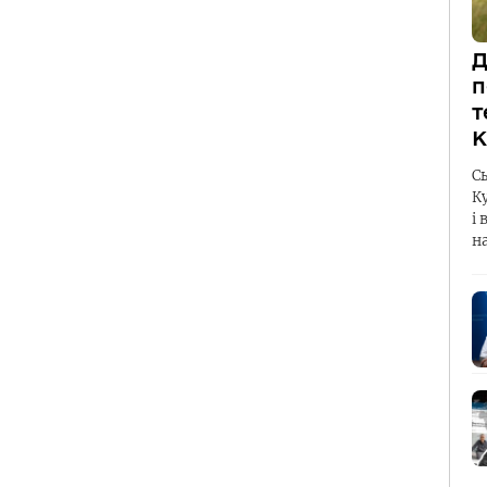
Д
п
т
К
С
К
і 
н