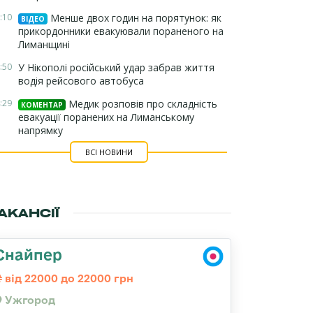
:10
Менше двох годин на порятунок: як
ВІДЕО
прикордонники евакуювали пораненого на
Лиманщині
:50
У Нікополі російський удар забрав життя
водія рейсового автобуса
:29
Медик розповів про складність
КОМЕНТАР
евакуації поранених на Лиманському
напрямку
ВСІ НОВИНИ
АКАНСІЇ
Снайпер
від 22000 до 22000 грн
Ужгород