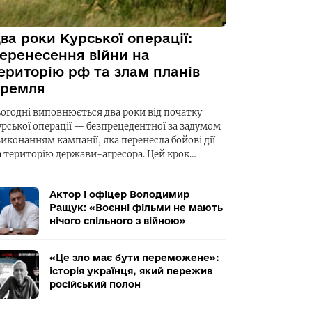
ва роки Курської операції:
еренесення війни на
ериторію рф та злам планів
ремля
ьогодні виповнюється два роки від початку
урської операції — безпрецедентної за задумом
виконанням кампанії, яка перенесла бойові дії
а територію держави-агресора. Цей крок…
Актор і офіцер Володимир
Ращук: «Воєнні фільми не мають
нічого спільного з війною»
«Це зло має бути переможене»:
історія українця, який пережив
російський полон