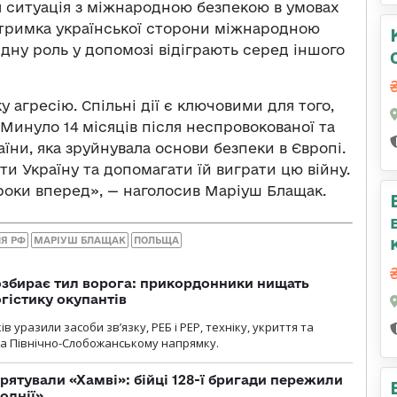
я ситуація з міжнародною безпекою в умовах
ідтримка української сторони міжнародною
ідну роль у допомозі відіграють серед іншого
 агресію. Спільні дії є ключовими для того,
Минуло 14 місяців після неспровокованої та
аїни, яка зруйнувала основи безпеки в Європі.
 Україну та допомагати їй виграти цю війну.
 роки вперед», — наголосив Маріуш Блащак.
Я РФ
МАРІУШ БЛАЩАК
ПОЛЬЩА
озбирає тил ворога: прикордонники нищать
огістику окупантів
 уразили засоби зв’язку, РЕБ і РЕР, техніку, укриття та
на Північно-Слобожанському напрямку.
рятували «Хамві»: бійці 128-ї бригади пережили
олнії»