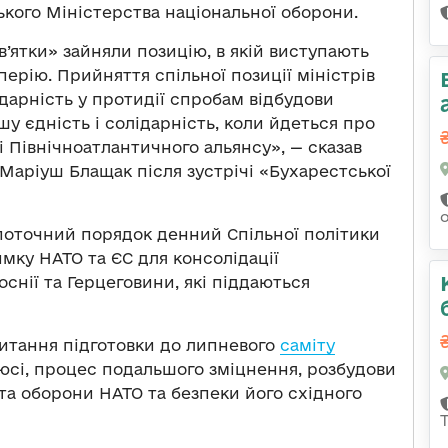
кого Міністерства національної оборони.
’ятки» зайняли позицію, в якій виступають
ерію. Прийняття спільної позиції міністрів
ідарність у протидії спробам відбудови
ашу єдність і солідарність, коли йдеться про
 Північноатлантичного альянсу», — сказав
Маріуш Блащак після зустрічі «Бухарестської
 поточний порядок денний Спільної політики
имку НАТО та ЄС для консолідації
оснії та Герцеговини, які піддаються
питання підготовки до липневого
саміту
нюсі, процес подальшого зміцнення, розбудови
та оборони НАТО та безпеки його східного