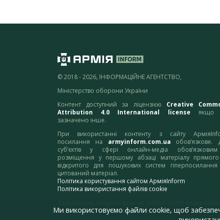
© 2018 - 2026, ІНФОРМАЦІЙНЕ АГЕНТСТВО,
Міністерство оборони України
Контент доступний за ліцензією
Creative Comm
Attribution 4.0 International license
якщо 
зазначено інше.
При використанні контенту з сайту АрміяInf
посилання на
armyinform.com.ua
обов’язкове. 
суб’єктів у сфері онлайн-медіа обов’язкови
розміщення у першому абзаці матеріалу прямого
відкритого для пошукових систем гіперпосилання
цитований матеріал.
Політика користування сайтом АрміяInform
Політика використання файлів cookie
Зауваження та пропозиції по роботі сайту надсилайте
Ми використовуємо файли cookie, щоб забезпе
адресу:
webmaster@armyinform.com.ua
використанн