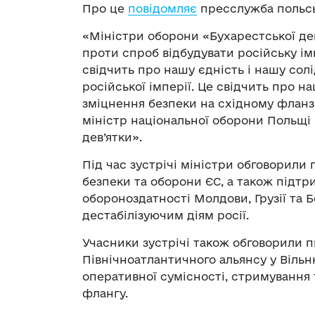
Про це
повідомляє
пресслужба польсь
«Міністри оборони «Бухарестської дев
проти спроб відбудувати російську імп
свідчить про нашу єдність і нашу сол
російської імперії. Це свідчить про н
зміцнення безпеки на східному фланзі
міністр національної оборони Польщі 
дев’ятки».
Під час зустрічі міністри обговорили
безпеки та оборони ЄС, а також підтр
обороноздатності Молдови, Грузії та Б
дестабілізуючим діям росії.
Учасники зустрічі також обговорили 
Північноатлантичного альянсу у Віль
оперативної сумісності, стримування 
флангу.