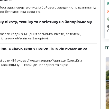
ї бригади, повертаючись із бойового завдання, потрапили під
ого безпілотника «Молнія».
у піхоту, техніку та логістику на Запорізькому
азали кадри знищення російської піхоти, артилерії,
гістичних об’єктів на Запоріжжі.
П
ян, а сімох взяв у полон: історія командира
ї роти 43-ї окремої механізованої бригади Олексій із
 Харківщину — край, де народився та виріс.