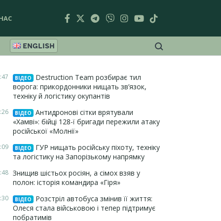
НАС
ENGLISH
:47
Destruction Team розбирає тил
ВІДЕО
ворога: прикордонники нищать зв’язок,
техніку й логістику окупантів
:26
Антидронові сітки врятували
ВІДЕО
«Хамві»: бійці 128-ї бригади пережили атаку
російської «Молнії»
:09
ГУР нищать російську піхоту, техніку
ВІДЕО
та логістику на Запорізькому напрямку
:48
Знищив шістьох росіян, а сімох взяв у
полон: історія командира «Гіря»
:30
Розстріл автобуса змінив її життя:
ВІДЕО
Олеся стала військовою і тепер підтримує
побратимів