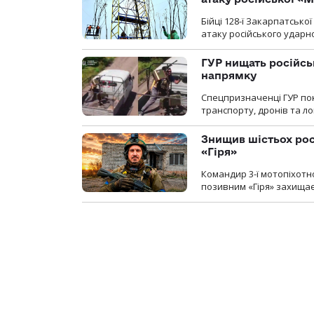
Бійці 128-ї Закарпатсько
атаку російського ударн
ГУР нищать російськ
напрямку
Спецпризначенці ГУР пок
транспорту, дронів та ло
Знищив шістьох росі
«Гіря»
Командир 3-ї мотопіхотно
позивним «Гіря» захищає