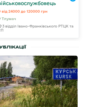
військовослужбовець
від 24000 до 120000 грн
Тлумач
3 відділ Івано-Франківського РТЦК та
СП
УБЛІКАЦІЇ