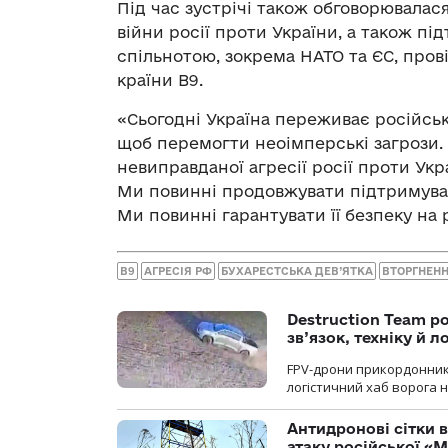
Під час зустрічі також обговорювалас
війни росії проти України, а також п
спільнотою, зокрема НАТО та ЄС, пров
країни B9.
«Сьогодні Україна переживає російську
щоб перемогти неоімперські загрози. 
невиправданої агресії росії проти Укр
Ми повинні продовжувати підтримувати
Ми повинні гарантувати її безпеку на
B9
АГРЕСІЯ РФ
БУХАРЕСТСЬКА ДЕВ’ЯТКА
ВТОРГНЕНН
Destruction Team р
зв’язок, техніку й л
FPV-дрони прикордонників
логістичний хаб ворога 
Антидронові сітки в
атаку російської «М