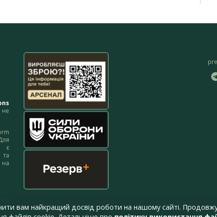
pr
ons
не
orm
Для
м є
 та
 на
 на
чити вам найкращий досвід роботи на нашому сайті. Продовжу
я файлів cookie. Детальніше про
політику використання фай