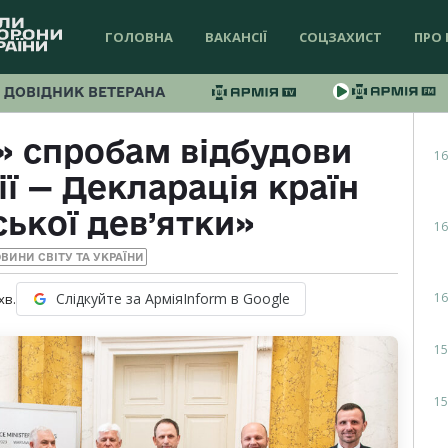
ГОЛОВНА
ВАКАНСІЇ
СОЦЗАХИСТ
ПРО 
ДОВІДНИК ВЕТЕРАНА
» спробам відбудови
16
ії — Декларація країн
ької дев’ятки»
16
ВИНИ СВІТУ ТА УКРАЇНИ
16
Слідкуйте за АрміяInform в Google
хв.
15
15