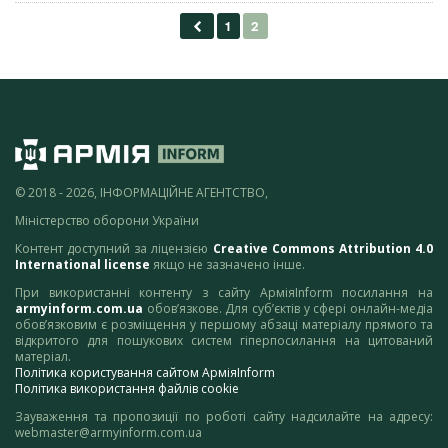
© 2018 - 2026, ІНФОРМАЦІЙНЕ АГЕНТСТВО,
Міністерство оборони України
Контент доступний за ліцензією
Creative Commons Attribution 4.0
International license
якщо не зазначено інше.
При використанні контенту з сайту АрміяInform посилання на
armyinform.com.ua
обов’язкове. Для суб’єктів у сфері онлайн-медіа
обов’язковим є розміщення у першому абзаці матеріалу прямого та
відкритого для пошукових систем гіперпосилання на цитований
матеріал.
Політика користування сайтом АрміяInform
Політика використання файлів cookie
Зауваження та пропозиції по роботі сайту надсилайте на адресу:
webmaster@armyinform.com.ua