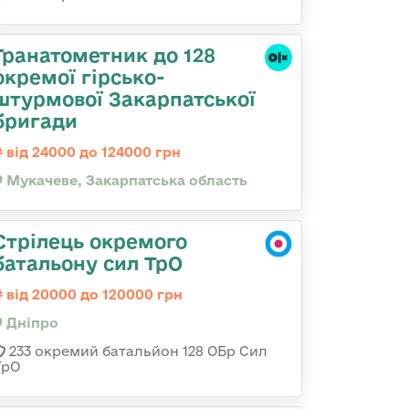
Гранатометник до 128
окремої гірсько-
штурмової Закарпатської
бригади
від 24000 до 124000 грн
Мукачеве, Закарпатська область
Стрілець окремого
батальону сил ТрО
від 20000 до 120000 грн
Дніпро
233 окремий батальйон 128 ОБр Сил
ТрО