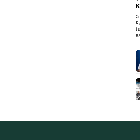
К
С
К
і 
н