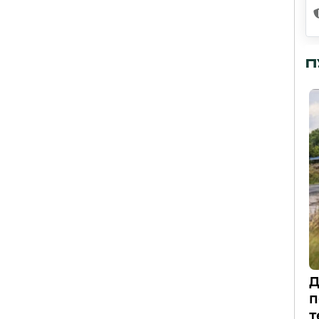
П
Д
п
т