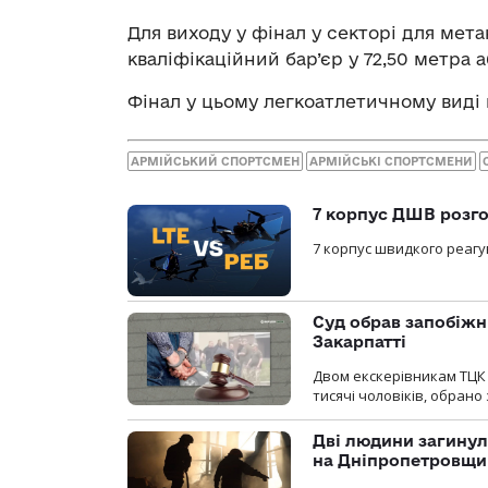
Для виходу у фінал у секторі для мет
кваліфікаційний бар’єр у 72,50 метра 
Фінал у цьому легкоатлетичному виді 
АРМІЙСЬКИЙ СПОРТСМЕН
АРМІЙСЬКІ СПОРТСМЕНИ
7 корпус ДШВ розго
7 корпус швидкого реагу
Суд обрав запобіжн
Закарпатті
Двом екскерівникам ТЦК 
тисячі чоловіків, обрано
Дві людини загинул
на Дніпропетровщи