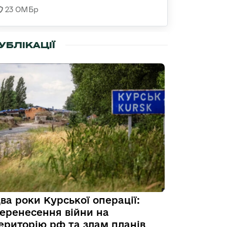
23 ОМБр
УБЛІКАЦІЇ
ва роки Курської операції:
еренесення війни на
ериторію рф та злам планів