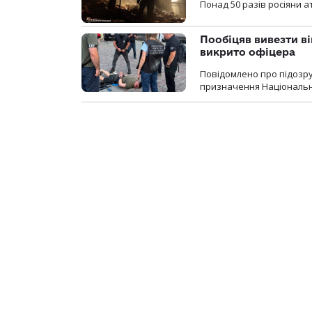
Понад 50 разів росіяни 
Пообіцяв вивезти ві
викрито офіцера
Повідомлено про підозр
призначення Національної 