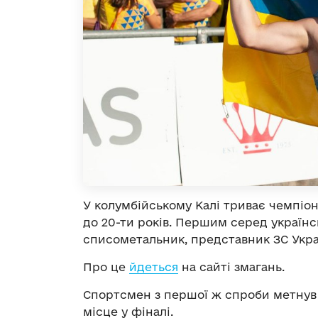
У колумбійському Калі триває чемпіон
до 20-ти років. Першим серед українс
списометальник, представник ЗС Украї
Про це
йдеться
на сайті змагань.
Спортсмен з першої ж спроби метнув с
місце у фіналі.