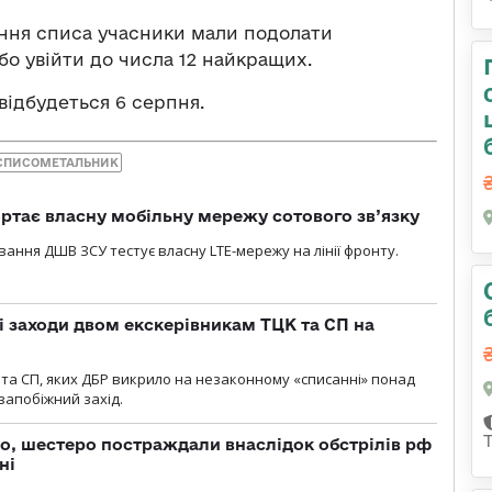
ання списа учасники мали подолати
або увійти до числа 12 найкращих.
відбудеться 6 серпня.
СПИСОМЕТАЛЬНИК
ртає власну мобільну мережу сотового зв’язку
вання ДШВ ЗСУ тестує власну LTE-мережу на лінії фронту.
і заходи двом екскерівникам ТЦК та СП на
та СП, яких ДБР викрило на незаконному «списанні» понад
 запобіжний захід.
о, шестеро постраждали внаслідок обстрілів рф
ні