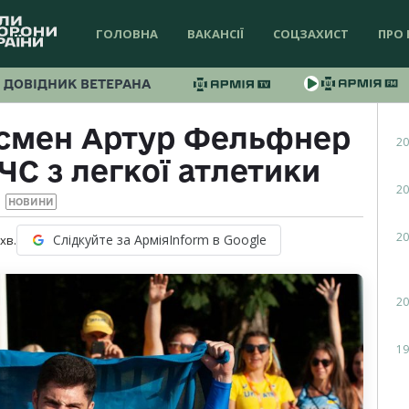
ГОЛОВНА
ВАКАНСІЇ
СОЦЗАХИСТ
ПРО 
ДОВІДНИК ВЕТЕРАНА
тсмен Артур Фельфнер
20
ЧС з легкої атлетики
20
НОВИНИ
20
Слідкуйте за АрміяInform в Google
хв.
20
19