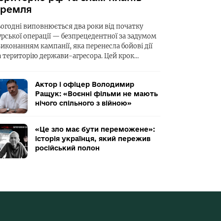
ремля
ьогодні виповнюється два роки від початку
урської операції — безпрецедентної за задумом
виконанням кампанії, яка перенесла бойові дії
а територію держави-агресора. Цей крок…
Актор і офіцер Володимир
Ращук: «Воєнні фільми не мають
нічого спільного з війною»
«Це зло має бути переможене»:
історія українця, який пережив
російський полон