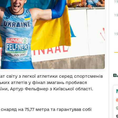
19
19
19
В
ат світу з легкої атлетики серед спортсменів
ьких атлетів у фінал змагань пробився
ни, Артур Фельфнер з Київської області.
наряд на 75,77 метра та гарантував собі