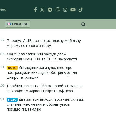
НАС
ENGLISH
:49
7 корпус ДШВ розгортає власну мобільну
мережу сотового зв’язку
:38
Суд обрав запобіжні заходи двом
екскерівникам ТЦК та СП на Закарпатті
:21
Дві людини загинуло, шестеро
ФОТО
постраждали внаслідок обстрілів рф на
Дніпропетровщині
:09
Пообіцяв вивезти військовозобов’язаного
за кордон: у Харкові викрито офіцера
:51
Два запасні виходи, арсенал, склади,
ВІДЕО
спальня: мінометники облаштували
позицію під землею